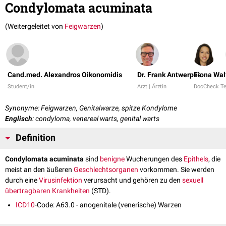
Condylomata acuminata
(Weitergeleitet von
Feigwarzen
)
Cand.med. Alexandros Oikonomidis
Dr. Frank Antwerpes
Fiona Wal
Student/in
Arzt | Ärztin
DocCheck T
Synonyme: Feigwarzen, Genitalwarze, spitze Kondylome
Englisch
: condyloma, venereal warts, genital warts
Definition
Condylomata acuminata
sind
benigne
Wucherungen des
Epithels
, die
meist an den äußeren
Geschlechtsorganen
vorkommen. Sie werden
durch eine
Virusinfektion
verursacht und gehören zu den
sexuell
übertragbaren Krankheiten
(STD).
ICD10
-Code: A63.0 - anogenitale (venerische) Warzen