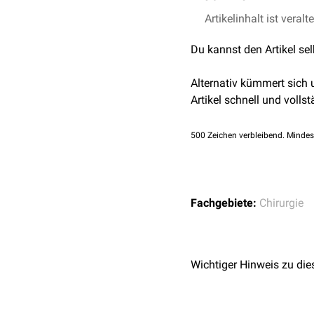
eine längsovale Grundfo
Scharfe Löffel im DocC
Artikelinhalt ist veralt
Abhängig vom Einsatzwec
Du kannst den Artikel se
Alternativ kümmert sich
Artikel schnell und vollst
500
Zeichen verbleibend. Mindes
Fachgebiete:
Chirurgie
Wichtiger Hinweis zu die