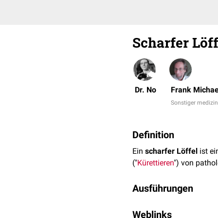
Scharfer Löff
Dr. No
Frank Michae
Sonstiger medizin
Definition
Ein
scharfer Löffel
ist e
("
Kürettieren
") von patho
Ausführungen
Scharfe Löffel sind in v
Weblinks
hergestellt und bestehen