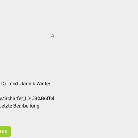
A
 Dr. med. Jannik Winter
de/Scharfer_L%C3%B6ffel
Letzte Bearbeitung
eren