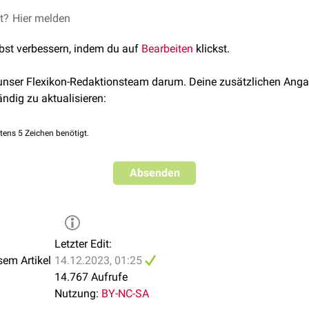
rm und weist einen geschliffenen, schneidenden Rand auf.
heck Shop
et?
Hier melden
k des Löffels kann der Schaft gerade, gebogen oder abgewinkel
lbst verbessern, indem du auf
Bearbeiten
klickst.
 unser Flexikon-Redaktionsteam darum. Deine zusätzlichen Anga
ändig zu aktualisieren:
tens 5 Zeichen benötigt.
Absenden
Letzter Edit:
sem Artikel
14.12.2023, 01:25
14.767 Aufrufe
Nutzung:
BY-NC-SA