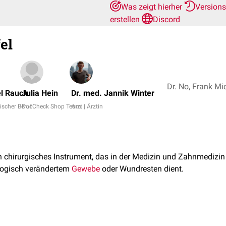
Was zeigt hierher
Version
erstellen
Discord
el
l Rauch
Julia Hein
Dr. med. Jannik Winter
ischer Beruf
DocCheck Shop Team
Arzt | Ärztin
in chirurgisches Instrument, das in der Medizin und Zahnmedizi
logisch verändertem
Gewebe
oder Wundresten dient.
ielen unterschiedlichen Größen verfügbar. Sie werden in der Reg
 aus einem Handgriff, einem Schaft und dem eigentlichen Löffel.