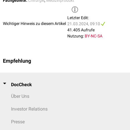
Fachgebiete:
Chirurgie
,
Medizinprodukt
Tonsillektomie
Das Licht des Kohlendioxidlaser wird hervorragend von Glas absorbiert,
Letzter Edit:
daher werden Kohlendioxidlaser auch in der
Arzneimittelproduktion
zum
Wichtiger Hinweis zu diesem Artikel
21.03.2024, 09:10
Definieren der Sollbruchstelle von
Ampullen
eingesetzt.
41.405 Aufrufe
Nutzung:
BY-NC-SA
Empfehlung
DocCheck
Über Uns
Investor Relations
Presse