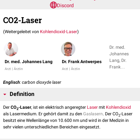
Discord
CO2-Laser
(Weitergeleitet von
Kohlendioxid-Laser
)
Dr. med.
Johannes
Lang, Dr.
Dr. med. Johannes Lang
Dr. Frank Antwerpes
Frank
Arzt | Ärztin
Arzt | Ärztin
Antwerpes +
2
Englisch
: carbon dioxyde laser
Definition
Der
CO
-Laser
, ist ein elektrisch angeregter
Laser
mit
Kohlendioxid
2
als Lasermedium. Er gehört damit zu den
Gaslasern
. Der CO
-Laser
2
besitzt eine Wellenlänge von 10.600 nm und wird in der Medizin in
sehr vielen unterschiedlichen Bereichen eingesetzt.