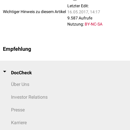
immerhin 7-12 Tage.
Rötungen
nach der Behandlung halten individuell
Letzter Edit:
verschieden bis zu mehrere Monate an.
Wichtiger Hinweis zu diesem Artikel
16.05.2017, 14:17
9.587 Aufrufe
Nutzung:
BY-NC-SA
Empfehlung
DocCheck
Über Uns
Investor Relations
Presse
Karriere