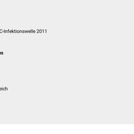
C-Infektionswelle 2011
us
eich