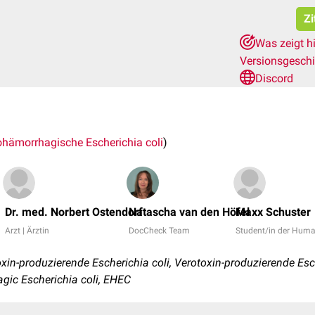
Zi
Was zeigt h
Versionsgesch
Discord
ohämorrhagische Escherichia coli
)
Dr. med. Norbert Ostendorf
Natascha van den Höfel
Maxx Schuster
Arzt | Ärztin
DocCheck Team
Student/in der Hum
in-produzierende Escherichia coli, Verotoxin-produzierende Esc
gic Escherichia coli, EHEC