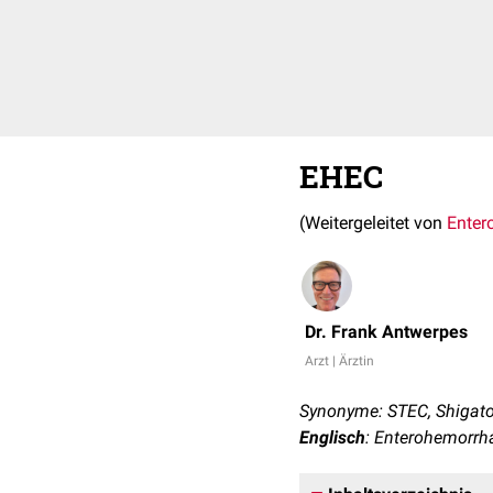
EHEC
(Weitergeleitet von
Enter
Dr. Frank Antwerpes
Arzt | Ärztin
Synonyme: STEC, Shigatox
Englisch
: Enterohemorrha