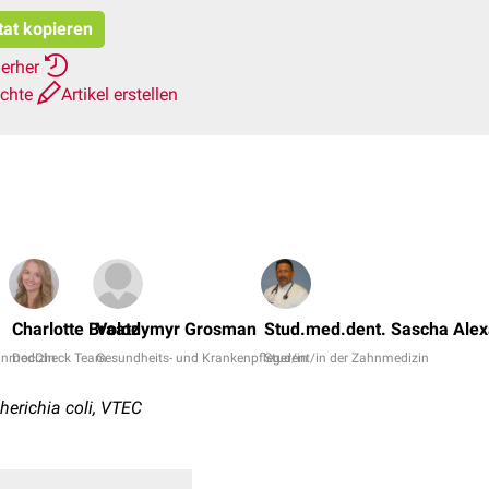
tat kopieren
ierher
ichte
Artikel erstellen
Charlotte Braatz
Volodymyr Grosman
Stud.med.dent. Sascha Alex
anmedizin
DocCheck Team
Gesundheits- und Krankenpfleger/in
Student/in der Zahnmedizin
herichia coli, VTEC