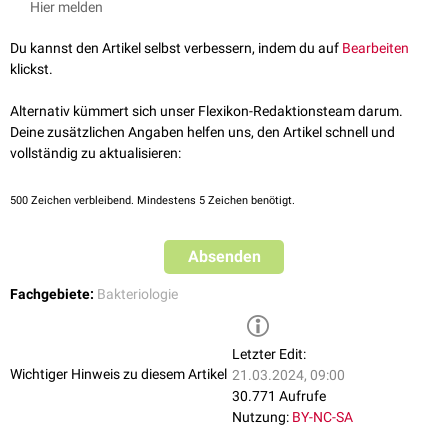
Hier melden
Wachstumsfaktor vieler pathogener Erreger. Aufgrund seiner
Toxizität
zu attackieren. Dabei richten sie ihre Aktivität auch auf
Leukozyten
, was
als
Radikalbildner
ist es in lebenden Geweben jedoch nur in niedriger
im Infektionszusammenhang meist gravierender ist als der Verlust von
Du kannst den Artikel selbst verbessern, indem du auf
Bearbeiten
Konzentration vorhanden. Die Auflösung der Erythrozyten dient den
Erythrozyten.
klickst.
Keimen dazu, dass eisenhaltige
Häm
freizusetzen und es zu
verstoffwechseln. Hämolysine werden deshalb von Bakterien in
Alternativ kümmert sich unser Flexikon-Redaktionsteam darum.
eisenarmen Milieus verstärkt gebildet.
Deine zusätzlichen Angaben helfen uns, den Artikel schnell und
Einige Hämolysine, wie das
Listeriolysin
O erlauben es den Bakterien, der
vollständig zu aktualisieren:
Phagozytose
durch das
Immunsystem
zu entgehen.
500
Zeichen verbleibend. Mindestens 5 Zeichen benötigt.
Absenden
Fachgebiete:
Bakteriologie
Letzter Edit:
Wichtiger Hinweis zu diesem Artikel
21.03.2024, 09:00
30.771 Aufrufe
Nutzung:
BY-NC-SA