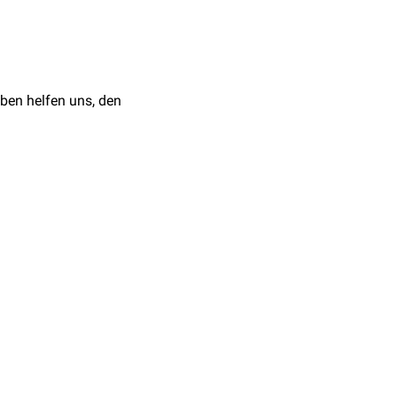
rd. Es wird vom
eae-Gen
n
Tir-Rezeptor
, ein Protein,
rt. Intimin und Tir-
ben helfen uns, den
zelle ermöglicht. Der
olymerisiert wird. Diese
"pedestals" ("Podest")
ranslokation von