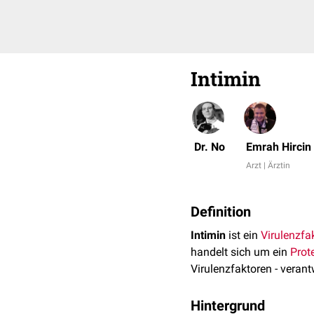
Intimin
Dr. No
Emrah Hircin
Arzt | Ärztin
Definition
Intimin
ist ein
Virulenzfa
handelt sich um ein
Prot
Virulenzfaktoren - verant
Hintergrund