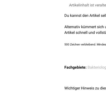
Intimin ist ein bakteriell
Artikelinhalt ist veralt
codiert.
Du kannst den Artikel se
Um mit Intimin an die Wi
das in das
Zytoplasma
d
Alternativ kümmert sich
Rezeptor gehen eine Verb
Artikel schnell und vollst
Grund dafür ist, dass an
Umstrukturierung führt z
500
Zeichen verbleibend. Mindes
bezeichnet.
Intimin wird auch eine b
bakteriellen
Antigenen
an
Fachgebiete:
Bakteriolog
Wichtiger Hinweis zu die