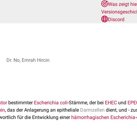
Was zeigt hi
Versionsgeschi
Discord
Dr. No, Emrah Hircin
ktor
bestimmter
Escherichia coli
-Stämme, der bei
EHEC
und
EPE
ein
, das der Anlagerung an epitheliale
Darmzellen
dient, und - 
wortlich für die Entwicklung einer
hämorrhagischen
Escherichia-c