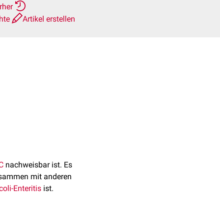
erher
chte
Artikel erstellen
C
nachweisbar ist. Es
zusammen mit anderen
oli-Enteritis
ist.