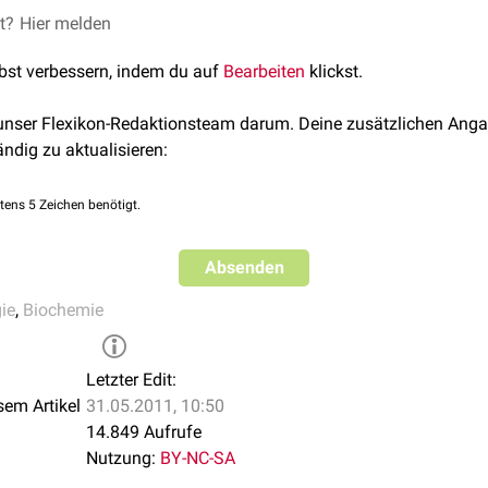
es
et?
Adhäsin
Hier melden
, das auf der Zelloberfläche des Erregers exprimiert wi
lbst verbessern, indem du auf
Bearbeiten
klickst.
rtszelle anzudocken, sezerniert das Bakterium den so genannte
er Wirtszelle eingeschleust wird und sich der
Zellmembran
anlage
 unser Flexikon-Redaktionsteam darum. Deine zusätzlichen Anga
indung ein, die eine starke Anheftung der Bakterien an die Darm
ändig zu aktualisieren:
 den Kontaktstellen das
Aktin
des
Zytoskeletts
der Wirtszelle dep
ur Entstehung von Ausstülpungen der Zellmembran, die man als 
tens 5 Zeichen benötigt.
edeutsame Rolle bei der
Chemotaxis
von
Granulozyten
und der T
Absenden
 die
glomeruläre
Basalmembran
zugesprochen.
ie
,
Biochemie
Letzter Edit:
sem Artikel
31.05.2011, 10:50
14.849 Aufrufe
Nutzung:
BY-NC-SA