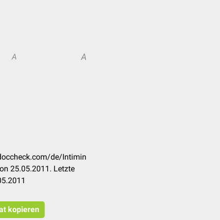
A
A
n.doccheck.com/de/Intimin
on 25.05.2011. Letzte
05.2011
tat kopieren