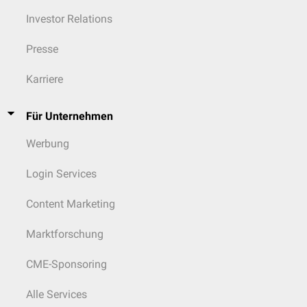
Eine Veränderung der Leukozytenzahl kann auf verschiedene
Investor Relations
Krankheiten hindeuten. So ist eine Vermehrung der weißen
Blutkörperchen bei bakteriellen Infektionen (reaktive
Linksverschiebung
)
und bei der
Leukämie
zu beobachten. Eine Erniedrigung dagegen kommt
Presse
z. B. bei kürzlich überstandenen Virusinfektionen vor.
Karriere
Für Unternehmen
Werbung
Login Services
Content Marketing
Marktforschung
CME-Sponsoring
Alle Services