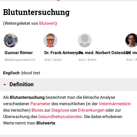
Blutuntersuchung
(Weitergeleitet von
Blutwert
)
Gunnar Römer
Dr. Frank Antwerpes
Dr. med. Norbert Ostendorf
Dr. m
Medizinjournalist/in
Arzt | Ärztin
Arzt | Ärztin
Arzt | 
Englisch
: blood test
Definition
Als
Blutuntersuchung
bezeichnet man die klinische Analyse
verschiedener
Parameter
des menschlichen (in der
Veterinärmedizin
des tierischen)
Blutes
zur
Diagnose
von
Erkrankungen
oder zur
Überwachung des
Gesundheitszustandes
. Die dabei erhobenen
Werte nennt man
Blutwerte
.