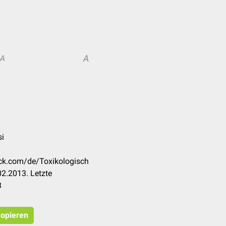
A
A
si
eck.com/de/Toxikologisch
2.2013. Letzte
3
kopieren