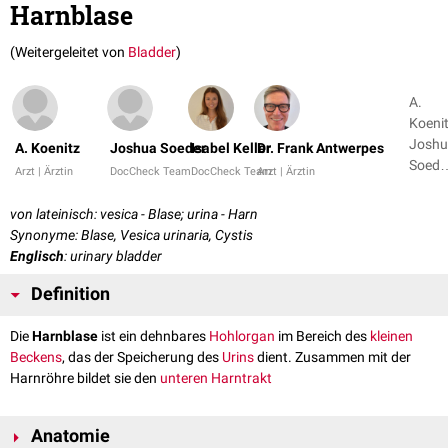
Harnblase
(Weitergeleitet von
Bladder
)
A.
Koenit
Josh
A. Koenitz
Joshua Soeder
Isabel Keller
Dr. Frank Antwerpes
Soede
Arzt | Ärztin
DocCheck Team
DocCheck Team
Arzt | Ärztin
+ 13
von lateinisch: vesica - Blase; urina - Harn
Synonyme: Blase, Vesica urinaria, Cystis
Englisch
: urinary bladder
Definition
Die
Harnblase
ist ein dehnbares
Hohlorgan
im Bereich des
kleinen
Beckens
, das der Speicherung des
Urins
dient. Zusammen mit der
Harnröhre bildet sie den
unteren Harntrakt
Anatomie