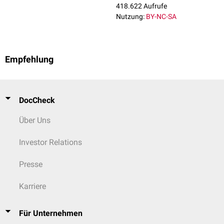
Arzneistoffe
,
Zigarettenrauchen
) und chronische Entzündungen in
418.622 Aufrufe
Frage.
Nutzung:
BY-NC-SA
Empfehlung
DocCheck
Über Uns
Investor Relations
Presse
Karriere
Für Unternehmen