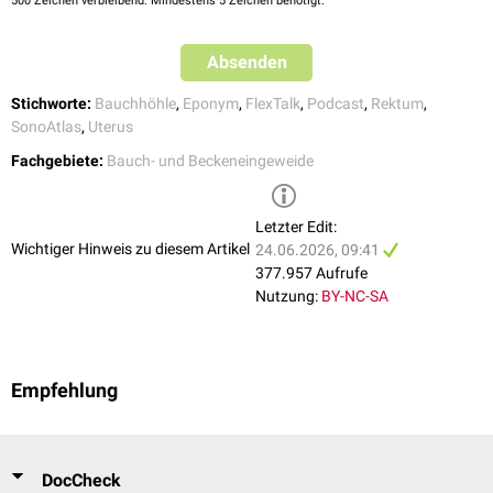
können, sind Eingeweidebrüche in den Douglasraum (
Douglasozelen
),
500
Zeichen verbleibend. Mindestens 5 Zeichen benötigt.
eine
Endometriose
des Douglas-Raums oder ein
Douglas-Abszess
.
Absenden
Stichworte:
Bauchhöhle
,
Eponym
,
FlexTalk
,
Podcast
,
Rektum
,
SonoAtlas
,
Uterus
Fachgebiete:
Bauch- und Beckeneingeweide
Letzter Edit:
Wichtiger Hinweis zu diesem Artikel
24.06.2026, 09:41
377.957 Aufrufe
Nutzung:
BY-NC-SA
Empfehlung
DocCheck