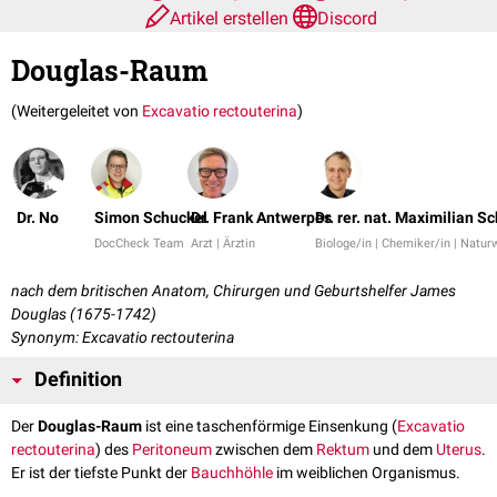
Artikel erstellen
Discord
Douglas-Raum
(Weitergeleitet von
Excavatio rectouterina
)
Dr. No
Simon Schuckel
Dr. Frank Antwerpes
Dr. rer. nat. Maximilian Sc
DocCheck Team
Arzt | Ärztin
Biologe/in | Chemiker/in | Natur
nach dem britischen Anatom, Chirurgen und Geburtshelfer James
Douglas (1675-1742)
Synonym: Excavatio rectouterina
Definition
Der
Douglas-Raum
ist eine taschenförmige Einsenkung (
Excavatio
rectouterina
) des
Peritoneum
zwischen dem
Rektum
und dem
Uterus
.
Er ist der tiefste Punkt der
Bauchhöhle
im weiblichen Organismus.