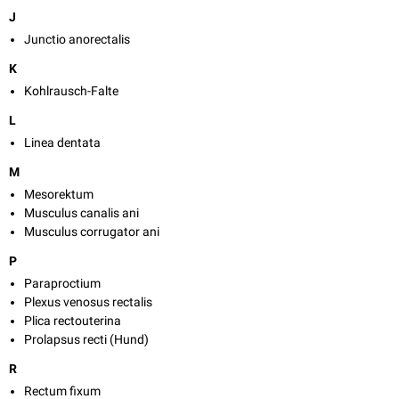
J
Junctio anorectalis
K
Kohlrausch-Falte
L
Linea dentata
M
Mesorektum
Musculus canalis ani
Musculus corrugator ani
P
Paraproctium
Plexus venosus rectalis
Plica rectouterina
Prolapsus recti (Hund)
R
Rectum fixum