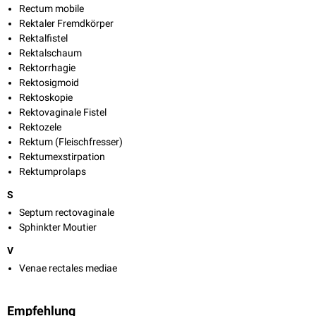
Rectum mobile
Rektaler Fremdkörper
Rektalfistel
Rektalschaum
Rektorrhagie
Rektosigmoid
Rektoskopie
Rektovaginale Fistel
Rektozele
Rektum (Fleischfresser)
Rektumexstirpation
Rektumprolaps
S
Septum rectovaginale
Sphinkter Moutier
V
Venae rectales mediae
Empfehlung