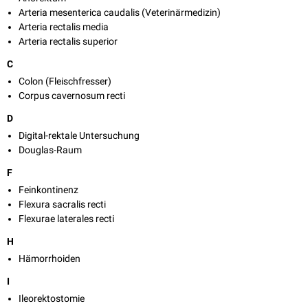
Arteria mesenterica caudalis (Veterinärmedizin)
Arteria rectalis media
Arteria rectalis superior
C
Colon (Fleischfresser)
Corpus cavernosum recti
D
Digital-rektale Untersuchung
Douglas-Raum
F
Feinkontinenz
Flexura sacralis recti
Flexurae laterales recti
H
Hämorrhoiden
I
Ileorektostomie