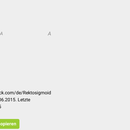
A
A
heck.com/de/Rektosigmoid
6.2015. Letzte
5
kopieren