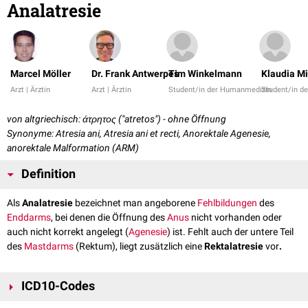
Analatresie
Marcel Möller
Dr. Frank Antwerpes
Tim Winkelmann
Klaudia Mi
Arzt | Ärztin
Arzt | Ärztin
Student/in der Humanmedizin
Student/in d
von altgriechisch: άτρητος ("atretos") - ohne Öffnung
Synonyme: Atresia ani, Atresia ani et recti, Anorektale Agenesie,
anorektale Malformation (ARM)
Definition
Als
Analatresie
bezeichnet man angeborene
Fehlbildungen
des
Enddarms
, bei denen die Öffnung des
Anus
nicht vorhanden oder
auch nicht korrekt angelegt (
Agenesie
) ist. Fehlt auch der untere Teil
des
Mastdarms
(Rektum), liegt zusätzlich eine
Rektalatresie
vor
.
ICD10-Codes