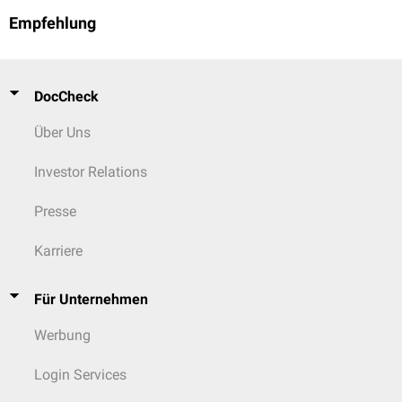
Empfehlung
DocCheck
Über Uns
Investor Relations
Presse
Karriere
Für Unternehmen
Werbung
Login Services