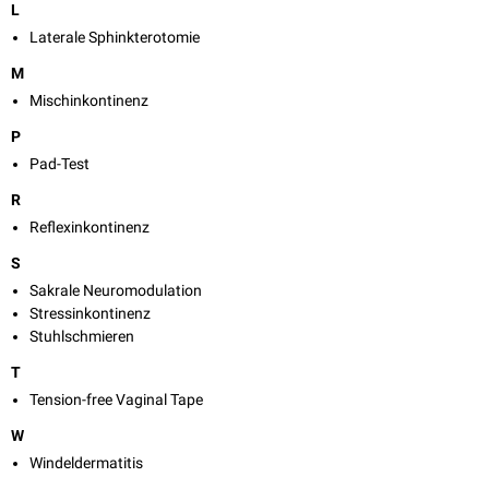
L
Laterale Sphinkterotomie
M
Mischinkontinenz
P
Pad-Test
R
Reflexinkontinenz
S
Sakrale Neuromodulation
Stressinkontinenz
Stuhlschmieren
T
Tension-free Vaginal Tape
W
Windeldermatitis