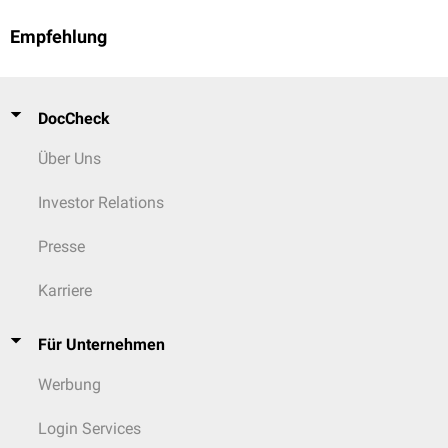
Empfehlung
DocCheck
Über Uns
Investor Relations
Presse
Karriere
Für Unternehmen
Werbung
Login Services