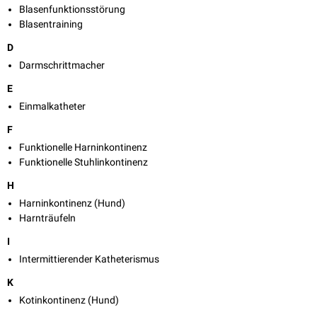
Blasenfunktionsstörung
Blasentraining
D
Darmschrittmacher
E
Einmalkatheter
F
Funktionelle Harninkontinenz
Funktionelle Stuhlinkontinenz
H
Harninkontinenz (Hund)
Harnträufeln
I
Intermittierender Katheterismus
K
Kotinkontinenz (Hund)