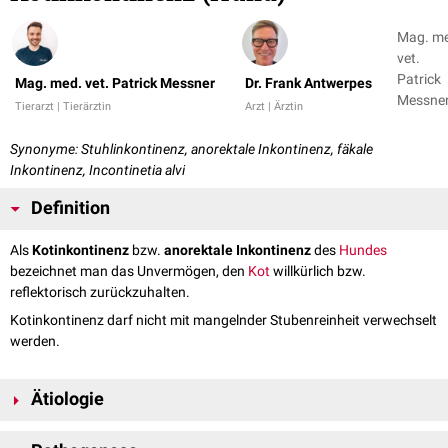
Mag. m
vet.
Patrick
Mag. med. vet. Patrick Messner
Dr. Frank Antwerpes
Messner
Tierarzt | Tierärztin
Arzt | Ärztin
Dr. Fran
Antwer
Synonyme: Stuhlinkontinenz, anorektale Inkontinenz, fäkale
Inkontinenz, Incontinetia alvi
Definition
Als
Kotinkontinenz
bzw.
anorektale Inkontinenz
des
Hundes
bezeichnet man das Unvermögen, den
Kot
willkürlich bzw.
reflektorisch zurückzuhalten.
Kotinkontinenz darf nicht mit mangelnder Stubenreinheit verwechselt
werden.
Ätiologie
Die Kotinkontinenz ist der unfreiwillige und unwillkürliche Verlust von