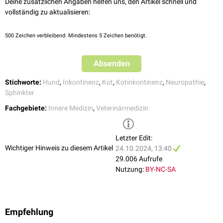
Cauda-equina-Syndrom
oder
Bandscheibenvorfälle
.
Deine zusätzlichen Angaben helfen uns, den Artikel schnell und
Abhängig vom Sitz der Läsion (
Nervus pudendus
, generalisierte
vollständig zu aktualisieren:
Neuropathie, Sakralmark, Rückenmark
kranial
des
Plexus lumbalis
)
können beim Neurostatus untere oder obere
Motoneurondefizite
500
Zeichen verbleibend. Mindestens 5 Zeichen benötigt.
vorgefunden werden. Bei Kotinkontinenz infolge allgemeiner
Altersschwäche oder wegen neurologischer Defizite werden häufig
zusätzlich noch
Harninkontinenz
, Hinterhandschwäche und/oder
Ataxie
Absenden
gefunden.
Stichworte:
Hund
,
Inkontinenz
,
Kot
,
Kotinkontinenz
,
Neuropathie
,
Sphinkter
Fachgebiete:
Innere Medizin
,
Veterinärmedizin
Letzter Edit:
Wichtiger Hinweis zu diesem Artikel
24.10.2024, 13:40
29.006 Aufrufe
Nutzung:
BY-NC-SA
Empfehlung