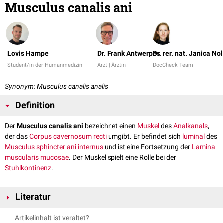
Musculus canalis ani
Lovis Hampe
Dr. Frank Antwerpes
Dr. rer. nat. Janica No
Student/in der Humanmedizin
Arzt | Ärztin
DocCheck Team
Synonym: Musculus canalis analis
Definition
Der
Musculus canalis ani
bezeichnet einen
Muskel
des
Analkanals
,
der das
Corpus cavernosum recti
umgibt. Er befindet sich
luminal
des
Musculus sphincter ani internus
und ist eine Fortsetzung der
Lamina
muscularis mucosae
. Der Muskel spielt eine Rolle bei der
Stuhlkontinenz
.
Literatur
Duale Reihe Anatomie. Aumüller G et al., Hrsg. 5. korrigierte Auflage,
Artikelinhalt ist veraltet?