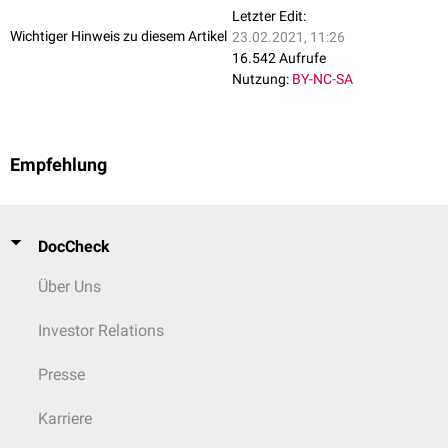
Die Abgrenzung ist nicht trennscharf, da die Begriffe in der
Letzter Edit:
medizinischen Literatur nicht einheitlich eingesetzt werden.
Wichtiger Hinweis zu diesem Artikel
23.02.2021, 11:26
"Aspirationszytologie" und "Punktionszytologie" werden teilweise auch
16.542 Aufrufe
synonym verwendet - je nachdem ob man die Punktion oder die
Nutzung:
BY-NC-SA
anschließende Aspiration als namensgebend begreift.
Empfehlung
DocCheck
Über Uns
Investor Relations
Presse
Karriere