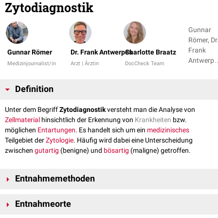
Zytodiagnostik
Gunnar
Römer, Dr
Frank
Gunnar Römer
Dr. Frank Antwerpes
Charlotte Braatz
Antwerpe
Medizinjournalist/in
Arzt | Ärztin
DocCheck Team
+ 1
Definition
Unter dem Begriff
Zytodiagnostik
versteht man die Analyse von
Zellmaterial
hinsichtlich der Erkennung von
Krankheiten
bzw.
möglichen
Entartungen
. Es handelt sich um ein
medizinisches
Teilgebiet der
Zytologie
. Häufig wird dabei eine Unterscheidung
zwischen
gutartig
(benigne) und
bösartig
(maligne) getroffen.
Entnahmemethoden
Die Gewinnung von diagnostischem Zellmaterial kann, je nach
Entnahmeorte
Ursprungsort, mittels eines Abstriches, einer
Spülung
oder einer Punktion
bzw. Feinnadelbiopsie erfolgen. Demnach unterscheidet man: