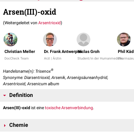
Arsen(III)-oxid
(Weitergeleitet von
Arsentrioxid
)
Christian Meller
Dr. Frank Antwerpes
Niclas Groh
Phil Käd
DocCheck Team
Arzt | Ärztin
Student/in der Humanmedizin
Pharmazeut
®
Handelsname(n): Trisenox
Synonyme: Diarsentrioxid, Arsenik, Arsenigsäureanhydrid,
Arsentrioxid, Arsenicum album
Definition
Arsen(III)-oxid
ist eine
toxische
Arsenverbindung
.
Chemie
-1