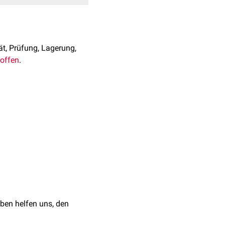
ät, Prüfung, Lagerung,
toffen
.
assung wird vom
BfArM
röffentlicht.
auf, kann auf ein
keine Regeln, kann das
ben helfen uns, den