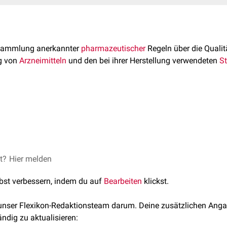
 Sammlung anerkannter
pharmazeutischer
Regeln über die Qualit
g von
Arzneimitteln
und den bei ihrer Herstellung verwendeten
S
sigen Arzneibücher sind:
h
rzneibuchs erfolgt in jährlichen Abständen. Die jeweils neue F
zneibuch
zeiger
bekannt gegeben und vom Deutschen Apotheker Verlag ve
buch
et?
tz
Hier melden
abgerufen am 2.08.16
rzneibuch im Bezug auf einen bestimmten Kontext keine Regeln 
abgerufen am 29.01.18
 EU-Staats zurückgegriffen werden. Finden sich dort ebenfalls 
lbst verbessern, indem du auf
Bearbeiten
klickst.
aats (z.B. United States Pharmacopeia) herangezogen werden.
 unser Flexikon-Redaktionsteam darum. Deine zusätzlichen Anga
ändig zu aktualisieren: