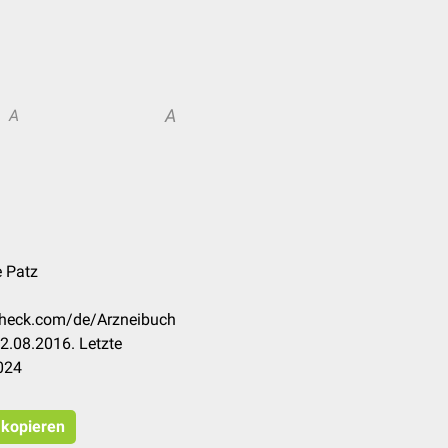
A
A
e Patz
ccheck.com/de/Arzneibuch
2.08.2016. Letzte
024
t kopieren