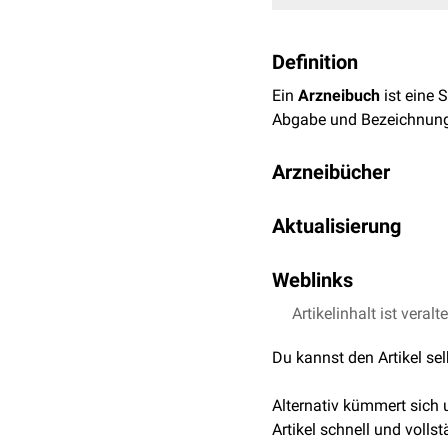
Definition
Ein
Arzneibuch
ist eine
Abgabe und Bezeichnun
Arzneibücher
Die in Deutschland zuläs
Aktualisierung
Deutsches Arzneibuc
Die Aktualisierung des A
Homöopathisches Ar
Weblinks
elektronisch im
Bundesan
Europäisches Arznei
Artikelinhalt ist veralt
§55 Arzneimittelgese
Weist das Europäische A
BfArM Arzneibücher
Arzneibuch eines anderen
Du kannst den Artikel se
Arzneibuch eines Drittst
Alternativ kümmert sich
Artikel schnell und vollst