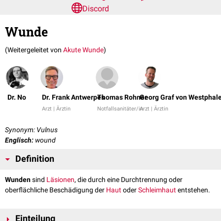
Discord
Wunde
(Weitergeleitet von
Akute Wunde
)
Dr. No
Dr. Frank Antwerpes
Thomas Rohner
Georg Graf von Westphal
Arzt | Ärztin
Notfallsanitäter/in
Arzt | Ärztin
Synonym: Vulnus
Englisch:
wound
Definition
Wunden
sind
Läsionen
, die durch eine Durchtrennung oder
oberflächliche Beschädigung der
Haut
oder
Schleimhaut
entstehen.
Einteilung