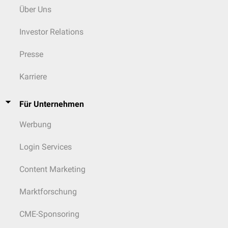
Tumorwunden
Über Uns
Malignom-assoziierte Wunde
Investor Relations
...nach Zeitverlauf
Akute Wunde: Sie ist eine durch ein direktes Ereignis (z.B.
traumatisch
Presse
oder
iatrogen
im Rahmen eines operativen Eingriffs) geschaffene
Wunde, welche in der Regel im Gegensatz zur
chronischen Wunde
Karriere
innerhalb von 2-3 Wochen durch
primäre Wundheilung
abheilt.
Chronische Wunde
: Eine chronische Wunde ist eine Wunde, die nach
12 Wochen noch nicht verschlossen oder epithelisiert ist, oder nach
Für Unternehmen
vierwöchiger optimierter Behandlung keine Heilungstendenz zeigt.
Werbung
...nach Aspekt
Offene Wunde: Wunde mit Strukturdefekt des
Integuments
, der zur
Login Services
Freilegung tieferer Gewebeschichten führt.
Geschlossene Wunde: Wunde mit intakter
Haut
, bei der die
Content Marketing
Traumafolgen
tiefere Gewebeschichten betreffen. Beispiele für
geschlossene Wunden sind
Kontusionen
,
Quetschungen
,
Hämatome
Marktforschung
oder geschlossene
Frakturen
.
CME-Sponsoring
...nach Komplexität