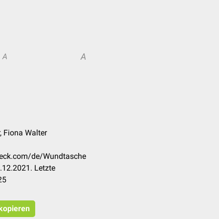
A
A
, Fiona Walter
check.com/de/Wundtasche
.12.2021. Letzte
25
 kopieren