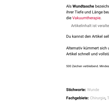
Als
Wundtasche
bezeich
ihrer Tiefe und Länge be
die
Vakuumtherapie
.
Artikelinhalt ist veralt
Du kannst den Artikel se
Alternativ kümmert sich
Artikel schnell und vollst
500
Zeichen verbleibend. Mindes
Stichworte:
Wunde
Fachgebiete:
Chirurgie
,
T