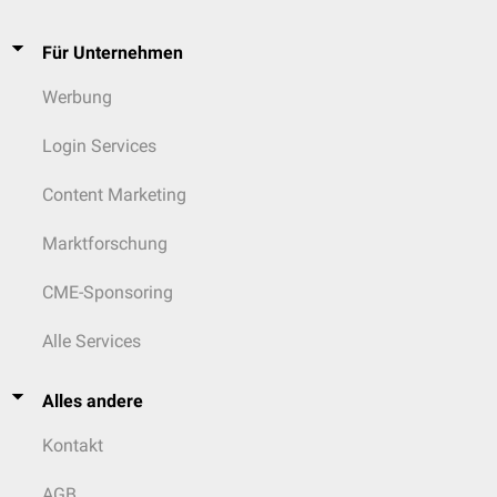
Therapie des Giftbisses
Für Unternehmen
Das Bissopfer muss Ruhe bewahren und die Bissstelle ist ruhig zu
halten. Nach sofortiger Alarmierung des
Notarztes
sollte der Patient
Werbung
liegend in das nächstgelegene Krankenhaus transportiert werden.
Die
Kompressionsmethode
ist anzuwenden, um die
Distribution
der
Login Services
Toxine zu verzögern! Dabei wird eine eventuell erhöhte Lokaltoxizität
in Kauf genommen.
Content Marketing
Die Möglichkeit der
künstlichen Beatmung
ist unbedingt
sicherzustellen. Nötigenfalls muss mehrtätig künstlich beatmet
Marktforschung
werden.
Maßnahmen zur Vermeidung einer
Sepsis
sind zu treffen (ggf.
CME-Sponsoring
Antibiotika
);
Tetanusprophylaxe
.
Blutungen stillen.
Schockprophylaxe
.
Gerinnungsparameter
Alle Services
überwachen.
Infusion
mit 0,9%iger
Kochsalzlösung
zwecks Nierenschutz.
Weitere Maßnahmen dienen der
symptomatischen Therapie
.
Alles andere
Antivenine
: Allgemein gilt, dass der Einsatz von Antiveninen nur in
Rücksprache mit einer Giftnotruf-Zentrale und nach gründlicher
Kontakt
Nutzen-Risiko-Abwägung erfolgen sollte. Nach Bissen durch
Korallenottern ist die Anwendung beim ersten Auftreten
AGB