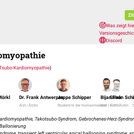
Zi
Was zeigt hi
Versionsgeschi
Discord
iomyopathie
Tsubo-Kardiomyopathie
)
Mörkl
Dr. Frank Antwerpes
Jeppe Schipper
Bijan Fink
Simon Sch
Arzt | Ärztin
Student/in der Humanmedizin
Arzt | Ärztin
Arzt | Ärztin
rdiomyopathie, Takotsubo-Syndrom, Gebrochenes-Herz-Syndrom
 Ballonierung
yndrome, transient left ventricular apical ballooning syndrome, a