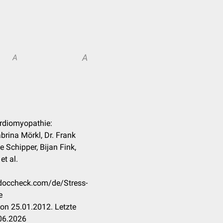
A
A
ardiomyopathie:
abrina Mörkl, Dr. Frank
 Schipper, Bijan Fink,
t al.
n.doccheck.com/de/Stress-
e
on 25.01.2012. Letzte
06.2026