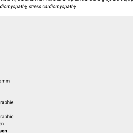
diomyopathy, stress cardiomyopathy
gramm
raphie
raphie
en
osen