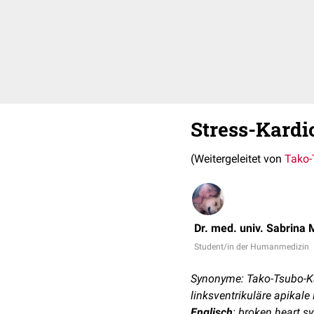
Stress-Kard
(Weitergeleitet von
Tako-
Dr. med. univ. Sabrina 
Student/in der Humanmedizin
Synonyme: Tako-Tsubo-Ka
linksventrikuläre apikale
Englisch
: broken heart s