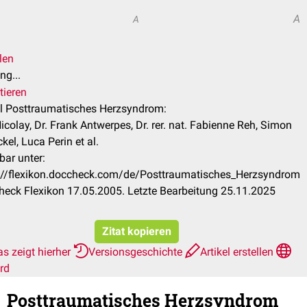
A
A
len
ng...
tieren
el Posttraumatisches Herzsyndrom:
Nicolay, Dr. Frank Antwerpes, Dr. rer. nat. Fabienne Reh, Simon
kel, Luca Perin et al.
bar unter:
://flexikon.doccheck.com/de/Posttraumatisches_Herzsyndrom
eck Flexikon 17.05.2005. Letzte Bearbeitung 25.11.2025
Zitat kopieren
s zeigt hierher
Versionsgeschichte
Artikel erstellen
rd
Posttraumatisches Herzsyndrom