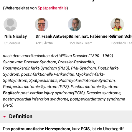
(Weitergeleitet von
Spätperikarditis
)
Nils Nicolay
Dr. Frank Antwerpes
Dr. rer. nat. Fabienne Reh
Simon Sch
Student/in
Arzt | Ärztin
DocCheck Team
DocCheck Te
nach dem amerikanischen Arzt William Dressler (1890 - 1969)
Synonyme: Dressler-Syndrom, Dressler-Perikarditis,
Postmyokardinfarkt-Syndrom (PMS), PMI-Syndrom, Postinfarkt-
Syndrom, postinfarktionelle Perikarditis, Myokardinfarkt-
Spätsyndrom, Spätperikarditis, Postmyokardiotomie-Syndrom,
Postperikardiotomie-Syndrom (PPS), Postkardiotomie-Syndrom
Englisch
: post-cardiac injury syndrome(PCIS), Dressler syndrome,
postmyocardial infarction syndrome, postpericardiotomy syndrome
(PPS)
Definition
Das
posttraumatische Herzsyndrom
, kurz
PCIS
, ist ein Überbegriff