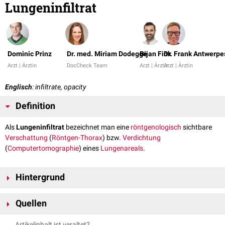
Lungeninfiltrat
Dominic Prinz
Dr. med. Miriam Dodegge
Bijan Fink
Dr. Frank Antwerpe
Arzt | Ärztin
DocCheck Team
Arzt | Ärztin
Arzt | Ärztin
Englisch
: infiltrate, opacity
Definition
Als
Lungeninfiltrat
bezeichnet man eine
röntgenologisch
sichtbare
Verschattung
(
Röntgen-Thorax
) bzw.
Verdichtung
(
Computertomographie
) eines
Lungenareals
.
Hintergrund
Häufig wird die Bezeichnung Lungeninfiltrat bei
entzündlichen
Quellen
Veränderungen im Rahmen einer
Pneumonie
verwendet. Ursächlich für
die verminderte
Strahlentransparenz
ist der Übertritt von Flüssigkeit und
↑
Bankier AA et al.
Fleischner Society: Glossary of Terms for Thoracic
Artikelinhalt ist veraltet?