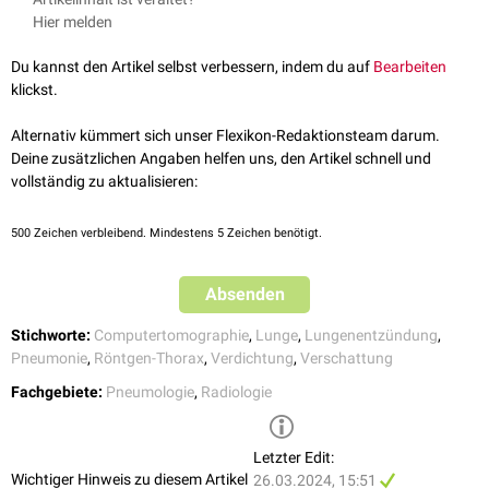
Leukozyten
aus den Lungengefäßen in die
infizierten
Gewebebezirke. Ein
Imaging
. Radiology. 2024
Hier melden
Lungeninfiltrat kann aber grundsätzlich durch verschiedene
alveoläre
oder
interstitielle
Erkrankung des Lungenparenchyms entstehen.
Du kannst den Artikel selbst verbessern, indem du auf
Bearbeiten
Da der Begriff weder eine spezifische Morphologie beschreibt noch auf
klickst.
eine bestimmte
ätiologische
Genese hinweist, sollte er - wo immer
[
1
]
möglich - durch eine präzisere Befundbeschreibung ersetzt werden.
Alternativ kümmert sich unser Flexikon-Redaktionsteam darum.
Deine zusätzlichen Angaben helfen uns, den Artikel schnell und
vollständig zu aktualisieren:
500
Zeichen verbleibend. Mindestens 5 Zeichen benötigt.
Absenden
Stichworte:
Computertomographie
,
Lunge
,
Lungenentzündung
,
Pneumonie
,
Röntgen-Thorax
,
Verdichtung
,
Verschattung
Fachgebiete:
Pneumologie
,
Radiologie
Letzter Edit:
Wichtiger Hinweis zu diesem Artikel
26.03.2024, 15:51