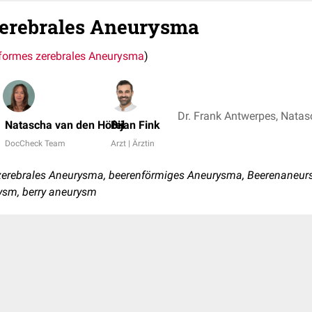
zerebrales Aneurysma
formes zerebrales Aneurysma
)
Natascha van den Höfel
Bijan Fink
DocCheck Team
Arzt | Ärztin
zerebrales Aneurysma, beerenförmiges Aneurysma, Beerenaneu
rysm, berry aneurysm