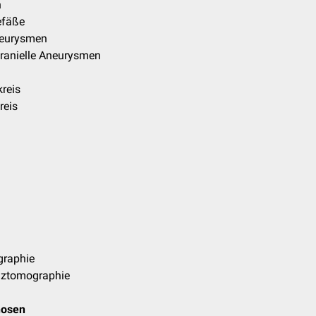
n
efäße
eurysmen
kranielle Aneurysmen
reis
reis
raphie
ztomographie
nosen