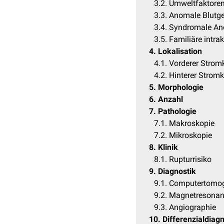
3.2
Umweltfaktore
3.3
Anomale Blutg
3.4
Syndromale An
3.5
Familiäre intra
4
Lokalisation
4.1
Vorderer Stromk
4.2
Hinterer Stromk
5
Morphologie
6
Anzahl
7
Pathologie
7.1
Makroskopie
7.2
Mikroskopie
8
Klinik
8.1
Rupturrisiko
9
Diagnostik
9.1
Computertomog
9.2
Magnetresonan
9.3
Angiographie
10
Differenzialdiag