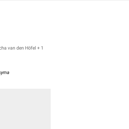
Dr. Frank Antwerpes, Natascha van den Höfel + 1
rsyma