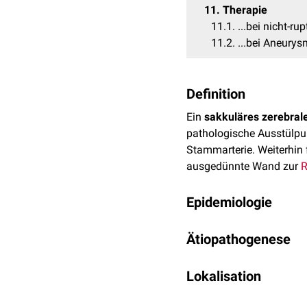
11
Therapie
11.1
...bei nicht-r
11.2
...bei Aneury
Definition
Ein
sakkuläres zerebra
pathologische Ausstülp
Stammarterie. Weiterhin 
ausgedünnte Wand zur
R
Epidemiologie
Zerebrale Aneurysmen ko
Ätiopathogenese
mindestens 10-mal häufige
entstehen durch Ruptur e
Sakkuläre Aneurysmen si
betroffen, insbesondere 
Lokalisation
Ergebnis mehrerer kompl
gefolgt von
Entzündungs
SAs bei Kindern sind selt
Ein sakkuläres Aneurysm