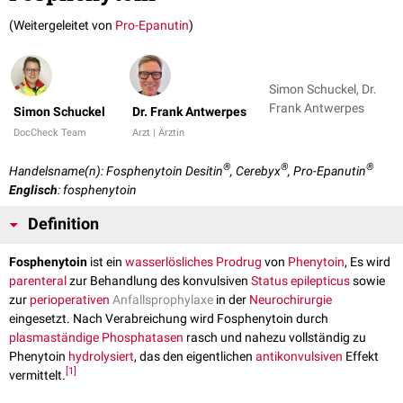
(Weitergeleitet von
Pro-Epanutin
)
Simon Schuckel, Dr.
Frank Antwerpes
Simon Schuckel
Dr. Frank Antwerpes
DocCheck Team
Arzt | Ärztin
®
®
®
Handelsname(n): Fosphenytoin Desitin
, Cerebyx
, Pro-Epanutin
Englisch
: fosphenytoin
Definition
Fosphenytoin
ist ein
wasserlösliches
Prodrug
von
Phenytoin
, Es wird
parenteral
zur Behandlung des konvulsiven
Status epilepticus
sowie
zur
perioperativen
Anfallsprophylaxe
in der
Neurochirurgie
eingesetzt. Nach Verabreichung wird Fosphenytoin durch
plasmaständige
Phosphatasen
rasch und nahezu vollständig zu
Phenytoin
hydrolysiert
, das den eigentlichen
antikonvulsiven
Effekt
[
1
]
vermittelt.