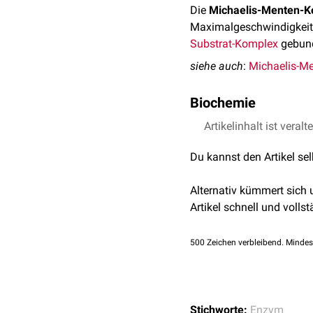
Die
Michaelis-Menten-K
Maximalgeschwindigkeit
Substrat-Komplex
gebun
siehe auch
:
Michaelis-Me
Biochemie
Im Unterschied zur Sätti
Artikelinhalt ist veralt
Enzym-Substrat-Komplex c
Du kannst den Artikel se
Enzyms zu seinem spezi
seinem Enzym. Ein niedri
Alternativ kümmert sich
Bindung.
Artikel schnell und vollst
Cave
:
Je kleiner die Mich
Substratkonzentration zu
500
Zeichen verbleibend. Mindes
Stichworte:
Enzym