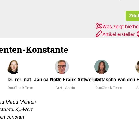
Zita
Was zeigt hierhe
Artikel erstellen
enten-Konstante
Dr. rer. nat. Janica Nolte
Dr. Frank Antwerpes
Natascha van den H
F
DocCheck Team
Arzt | Ärztin
DocCheck Team
A
und Maud Menten
tante, K
-Wert
m
en constant