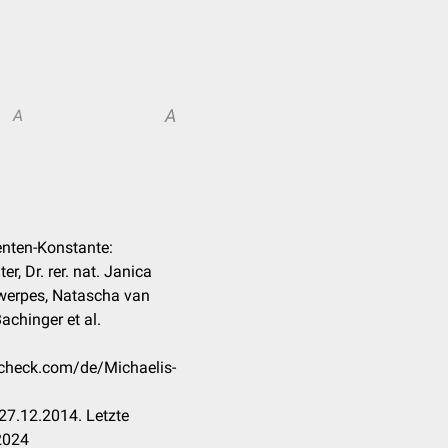
A
A
enten-Konstante:
r, Dr. rer. nat. Janica
twerpes, Natascha van
Bachinger et al.
ccheck.com/de/Michaelis-
27.12.2014. Letzte
2024