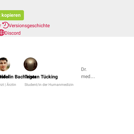
t kopieren
r
Versionsgeschichte
Discord
Dr.
med.
öfel
ridolin Bachinger
Tristan Tücking
Jannik
rzt | Ärztin
Student/in der Humanmedizin
Winter,
Dr. rer.
nat.
Janica
Nolte
+ 4