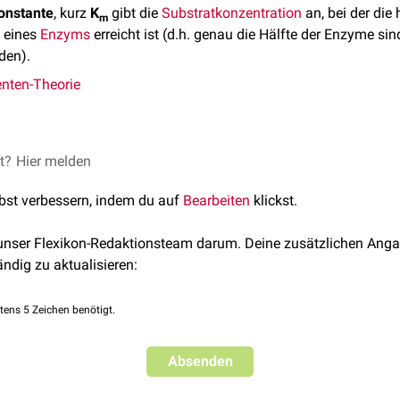
onstante
, kurz
K
gibt die
Substratkonzentration
an, bei der die 
m
 eines
Enzyms
erreicht ist (d.h. genau die Hälfte der Enzyme si
den).
nten-Theorie
gungskonzentration lässt sich die Michaeliskonstante genau bes
et?
Hier melden
harakteristisch. Die Michaelis-Menten-Konstante ist ein Maß f
lbst verbessern, indem du auf
Bearbeiten
klickst.
fischen
Substrat
. Ein hoher K
-Wert bedeutet eine geringe Affini
m
ger Wert hingegen bedeutet eine hohe Affinität und somit eine s
 unser Flexikon-Redaktionsteam darum. Deine zusätzlichen Anga
ändig zu aktualisieren:
aeliskonstante K
ist, desto stärker nimmt die
Reaktionsgeschwi
m
.
tens 5 Zeichen benötigt.
Absenden