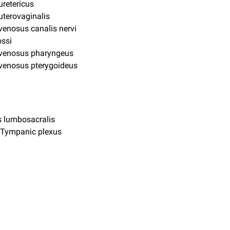
uretericus
uterovaginalis
venosus canalis nervi
ossi
 venosus pharyngeus
venosus pterygoideus
 lumbosacralis
:Tympanic plexus