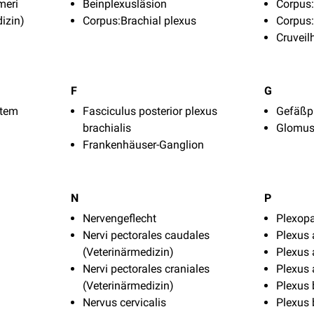
meri
Beinplexusläsion
Corpus:
izin)
Corpus:Brachial plexus
Corpus:
Cruveil
F
G
stem
Fasciculus posterior plexus
Gefäßp
brachialis
Glomus
Frankenhäuser-Ganglion
N
P
Nervengeflecht
Plexopa
Nervi pectorales caudales
Plexus 
(Veterinärmedizin)
Plexus 
Nervi pectorales craniales
Plexus 
(Veterinärmedizin)
Plexus 
Nervus cervicalis
Plexus 