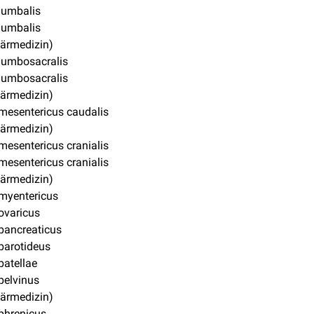
lumbalis
lumbalis
närmedizin)
lumbosacralis
lumbosacralis
närmedizin)
mesentericus caudalis
närmedizin)
mesentericus cranialis
mesentericus cranialis
närmedizin)
myentericus
ovaricus
pancreaticus
parotideus
patellae
pelvinus
närmedizin)
phrenicus