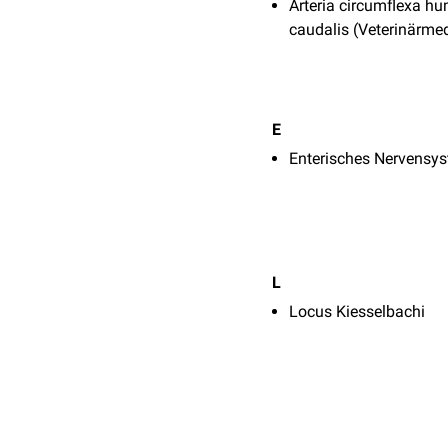
Arteria circumflexa hu
caudalis (Veterinärmed
E
Enterisches Nervensy
L
Locus Kiesselbachi