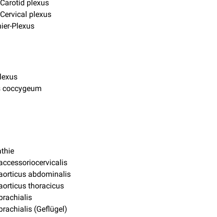
Carotid plexus
Cervical plexus
hier-Plexus
lexus
 coccygeum
thie
accessoriocervicalis
aorticus abdominalis
aorticus thoracicus
brachialis
brachialis (Geflügel)