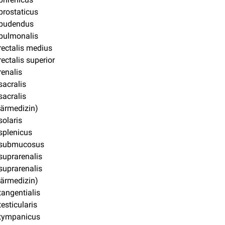
prostaticus
 pudendus
pulmonalis
rectalis medius
rectalis superior
renalis
sacralis
sacralis
närmedizin)
solaris
splenicus
 submucosus
suprarenalis
suprarenalis
närmedizin)
tangentialis
testicularis
 tympanicus