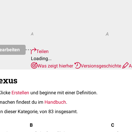
A
A
earbeiten
Teilen
Loading...
Was zeigt hierher
Versionsgeschichte
A
lexus
Klicke
Erstellen
und beginne mit einer Definition.
machen findest du im
Handbuch
.
in dieser Kategorie, von 83 insgesamt.
B
C