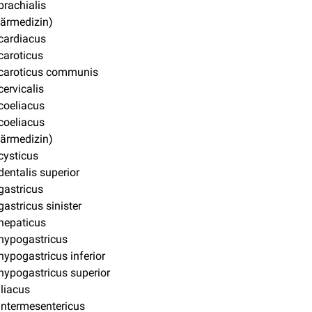
brachialis
närmedizin)
cardiacus
caroticus
 caroticus communis
cervicalis
coeliacus
coeliacus
närmedizin)
cysticus
dentalis superior
gastricus
gastricus sinister
hepaticus
hypogastricus
hypogastricus inferior
hypogastricus superior
iliacus
intermesentericus