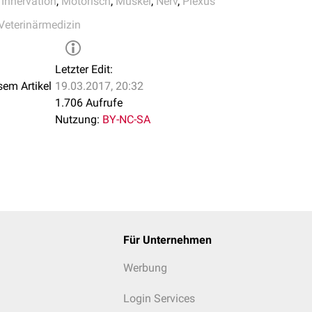
,
Innervation
,
Motorisch
,
Muskel
,
Nerv
,
Plexus
Veterinärmedizin
Letzter Edit:
sem Artikel
19.03.2017, 20:32
1.706 Aufrufe
Nutzung:
BY-NC-SA
Für Unternehmen
Werbung
Login Services