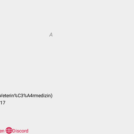
A
_(Veterin%C3%A4rmedizin)
017
len
Discord