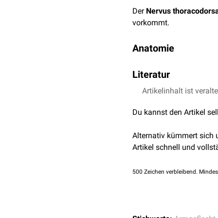
Der
Nervus thoracodorsa
vorkommt.
Anatomie
Der Nervus thoracodors
Literatur
aus dem Segment
C8
.
Artikelinhalt ist veralt
Nickel, Richard, Aug
Verlauf
Haustiere. Parey, 200
Du kannst den Artikel se
Nach seinem Abgang aus 
Künzel, Wolfgang. To
und teilt sich im
Musculus
(Hersausgeber), 3. A
Alternativ kümmert sich
Von den kurzen motorisch
Artikel schnell und vollst
der mittlere der drei Nerv
thoracicus longus
.
500
Zeichen verbleibend. Mindes