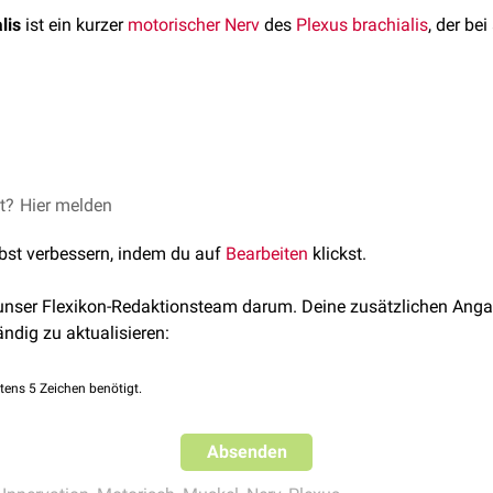
lis
ist ein kurzer
motorischer
Nerv
des
Plexus brachialis
, der bei
alis entstammt aus dem
kaudalen
Plexusanteil und bezieht sein
et?
ust Schummer, and Eugen Seiferle. Band IV: Nervensystem. Lehr
Hier melden
4.
lbst verbessern, indem du auf
Bearbeiten
klickst.
dem Armgeflecht zieht der Nerv nach kaudal über den
Musculu
pographische Anatomie, Hochschülerschaft Veterinärmedizinisc
 latissimus dorsi
, den er auch motorisch innerviert.
uflage. WS 2011/12
 unser Flexikon-Redaktionsteam darum. Deine zusätzlichen Anga
en Ästen des Plexus brachialis, die nach kaudal ziehen, ist der
ändig zu aktualisieren:
en.
Ventral
zieht der
Nervus thoracicus lateralis
beckenwärts un
tens 5 Zeichen benötigt.
Absenden