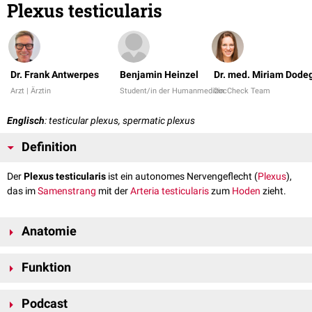
Plexus testicularis
Dr. Frank Antwerpes
Benjamin Heinzel
Dr. med. Miriam Dode
Arzt | Ärztin
Student/in der Humanmedizin
DocCheck Team
Englisch
: testicular plexus, spermatic plexus
Definition
Der
Plexus testicularis
ist ein autonomes Nervengeflecht (
Plexus
),
das im
Samenstrang
mit der
Arteria testicularis
zum
Hoden
zieht.
Anatomie
Die Anatomie ist komplex und nicht vollständig geklärt. Der Plexus
Funktion
enthält überwiegend
sympathische
Fasern, die aufgrund des
Hodendeszensus
aus den Segmenten
Th10
bis
Th12
stammen. Sie
Der Plexus testicularis reguliert die Hodendurchblutung und innerviert die
ziehen mit dem
Nervus splanchnicus minor
zu den
Ganglia coeliaca
und
Podcast
glatte Muskulatur
der
Tunica albuginea
. Er entsendet auch einige Fasern
[
1
]