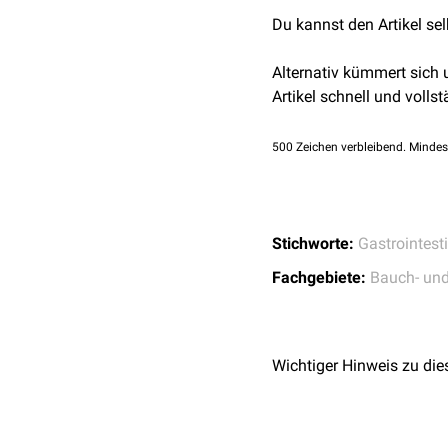
setzt sich dieser ins klei
Du kannst den Artikel se
den
Plexus hypogastricus
Der Plexus hypogastricus
Alternativ kümmert sich
präganglionäre
Fasern de
Artikel schnell und vollst
500
Zeichen verbleibend. Mindes
Stichworte:
Gastrointesti
Fachgebiete:
Bauch- un
Wichtiger Hinweis zu die