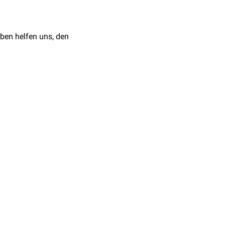
, die dann weiter kaudal
s abdominalis, sowie
ben helfen uns, den