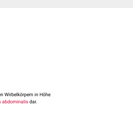
den Wirbelkörpern in Höhe
s abdominalis
dar.
hypogastricus superior