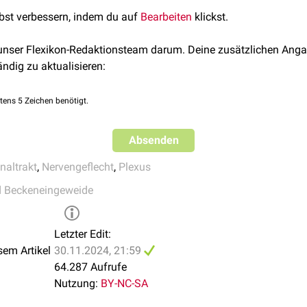
ne Becken fort, wo er sich in die paarigen
Nervi hypogastrici
teilt
lbst verbessern, indem du auf
Bearbeiten
klickst.
 inferior
bilden.
 superior erhält
postganglionäre
Fasern aus dem Plexus aorticu
 unser Flexikon-Redaktionsteam darum. Deine zusätzlichen Anga
r zwei unteren
Nervi splanchnici lumbales
(3. und 4. Nerv).
ändig zu aktualisieren:
tens 5 Zeichen benötigt.
Absenden
naltrakt
,
Nervengeflecht
,
Plexus
d Beckeneingeweide
Letzter Edit:
sem Artikel
30.11.2024, 21:59
64.287 Aufrufe
Nutzung:
BY-NC-SA