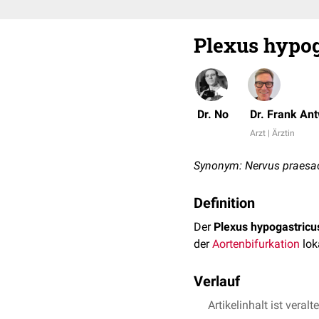
Plexus hypog
Dr. No
Dr. Frank An
Arzt | Ärztin
Synonym: Nervus praesacr
Definition
Der
Plexus hypogastricu
der
Aortenbifurkation
loka
Verlauf
Nach der Aufspaltung de
Artikelinhalt ist veralt