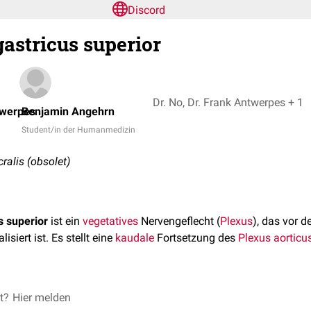
Discord
astricus superior
Dr. No, Dr. Frank Antwerpes + 1
twerpes
Benjamin Angehrn
Student/in der Humanmedizin
alis (obsolet)
s superior
ist ein
vegetatives
Nervengeflecht (
Plexus
), das vor 
lisiert ist. Es stellt eine
kaudale
Fortsetzung des
Plexus aorticu
s Plexus aorticus abdominalis in 2
et?
Hier melden
Plexus iliaci
und den Plexus 