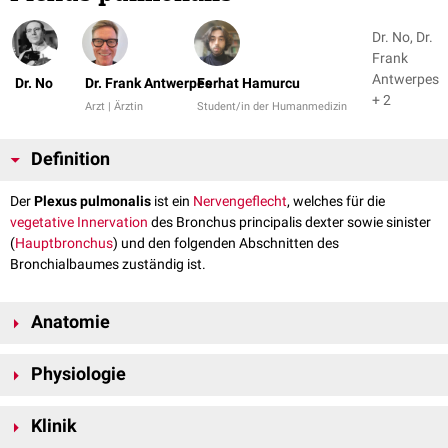
Dr. No, Dr.
Frank
Antwerpes
Dr. No
Dr. Frank Antwerpes
Ferhat Hamurcu
+ 2
Arzt | Ärztin
Student/in der Humanmedizin
Definition
Der
Plexus pulmonalis
ist ein
Nervengeflecht
, welches für die
vegetative
Innervation
des Bronchus principalis dexter sowie sinister
(
Hauptbronchus
) und den folgenden Abschnitten des
Bronchialbaumes zuständig ist.
Anatomie
Der Plexus pulmonalis bildet sich aus zwei Komponenten:
Physiologie
den
parasympathischen
Rami bronchiales des
Vagusnervs
(10.
Hirnnerv) und Fasern des
Nervus laryngeus recurrens
Der Plexus pulmonalis dient zur Regulation des
Totraumvolumens
der
den
Klinik
sympathischen
Rami pulmonales aus dem
Truncus sympathicus
,
Atmung. Die efferenten,
viszeromotorischen
Fasern innervieren die glatte
vor allem aus dem
Ganglion cervicothoracicum
(Ganglion stellatum)