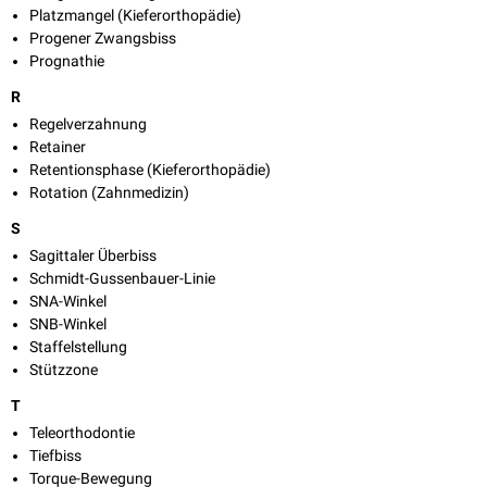
Platzmangel (Kieferorthopädie)
Progener Zwangsbiss
Prognathie
R
Regelverzahnung
Retainer
Retentionsphase (Kieferorthopädie)
Rotation (Zahnmedizin)
S
Sagittaler Überbiss
Schmidt-Gussenbauer-Linie
SNA-Winkel
SNB-Winkel
Staffelstellung
Stützzone
T
Teleorthodontie
Tiefbiss
Torque-Bewegung