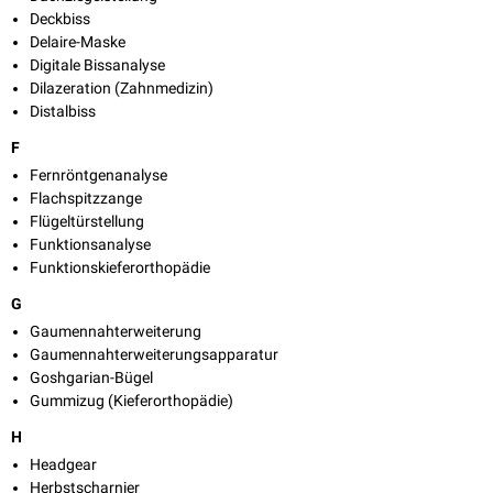
Deckbiss
Delaire-Maske
Digitale Bissanalyse
Dilazeration (Zahnmedizin)
Distalbiss
F
Fernröntgenanalyse
Flachspitzzange
Flügeltürstellung
Funktionsanalyse
Funktionskieferorthopädie
G
Gaumennahterweiterung
Gaumennahterweiterungsapparatur
Goshgarian-Bügel
Gummizug (Kieferorthopädie)
H
Headgear
Herbstscharnier