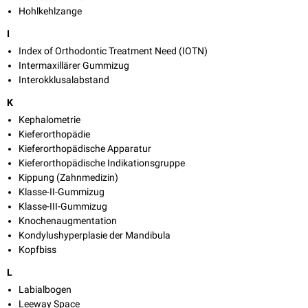
Hohlkehlzange
I
Index of Orthodontic Treatment Need (IOTN)
Intermaxillärer Gummizug
Interokklusalabstand
K
Kephalometrie
Kieferorthopädie
Kieferorthopädische Apparatur
Kieferorthopädische Indikationsgruppe
Kippung (Zahnmedizin)
Klasse-II-Gummizug
Klasse-III-Gummizug
Knochenaugmentation
Kondylushyperplasie der Mandibula
Kopfbiss
L
Labialbogen
Leeway Space