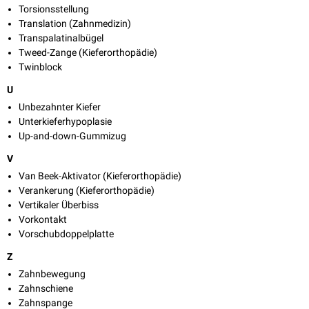
Torsionsstellung
Translation (Zahnmedizin)
Transpalatinalbügel
Tweed-Zange (Kieferorthopädie)
Twinblock
U
Unbezahnter Kiefer
Unterkieferhypoplasie
Up-and-down-Gummizug
V
Van Beek-Aktivator (Kieferorthopädie)
Verankerung (Kieferorthopädie)
Vertikaler Überbiss
Vorkontakt
Vorschubdoppelplatte
Z
Zahnbewegung
Zahnschiene
Zahnspange