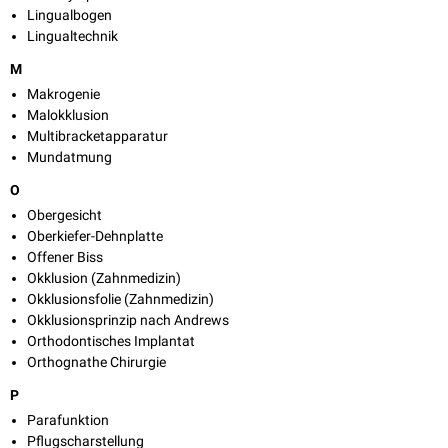
Lingualbogen
Lingualtechnik
M
Makrogenie
Malokklusion
Multibracketapparatur
Mundatmung
O
Obergesicht
Oberkiefer-Dehnplatte
Offener Biss
Okklusion (Zahnmedizin)
Okklusionsfolie (Zahnmedizin)
Okklusionsprinzip nach Andrews
Orthodontisches Implantat
Orthognathe Chirurgie
P
Parafunktion
Pflugscharstellung