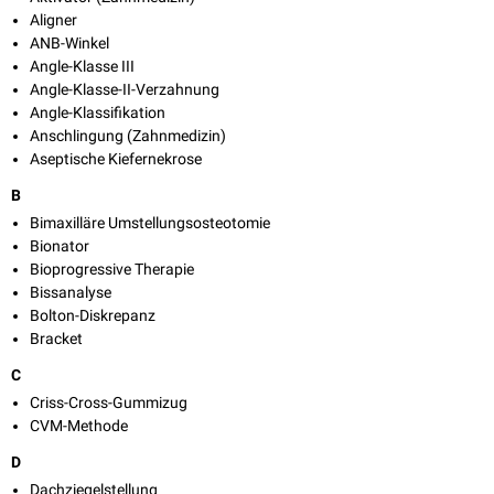
Aligner
ANB-Winkel
Angle-Klasse III
Angle-Klasse-II-Verzahnung
Angle-Klassifikation
Anschlingung (Zahnmedizin)
Aseptische Kiefernekrose
B
Bimaxilläre Umstellungsosteotomie
Bionator
Bioprogressive Therapie
Bissanalyse
Bolton-Diskrepanz
Bracket
C
Criss-Cross-Gummizug
CVM-Methode
D
Dachziegelstellung