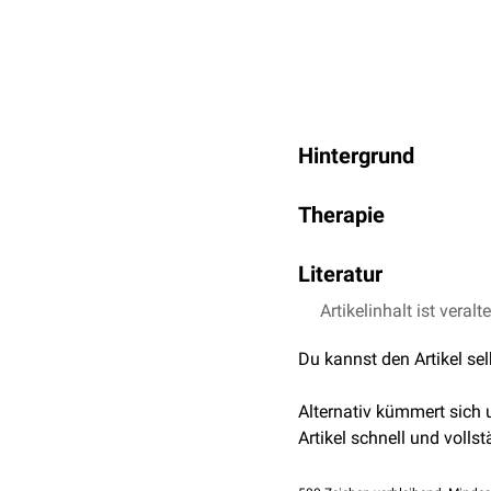
Hintergrund
Als primäre
Zahnfehlstel
Therapie
zwischen der Größe der
nebeneinander einstelle
Die Therapie der Staffels
Literatur
die seitlichen Schneidez
Artikelinhalt ist veralt
Hofmann et al.
Kinde
Bei dieser Therapie best
Harzer.
Behandlungss
der
Torsionsstellung
.
Du kannst den Artikel se
2011
Alternativ kümmert sich
Artikel schnell und vollst