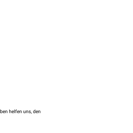
n Missverhältnis
hne nicht korrekt
nspangen
. Dabei werden
stellt.
stände, wie zum Beispiel
edizin: Kieferorthopädie.
ben helfen uns, den