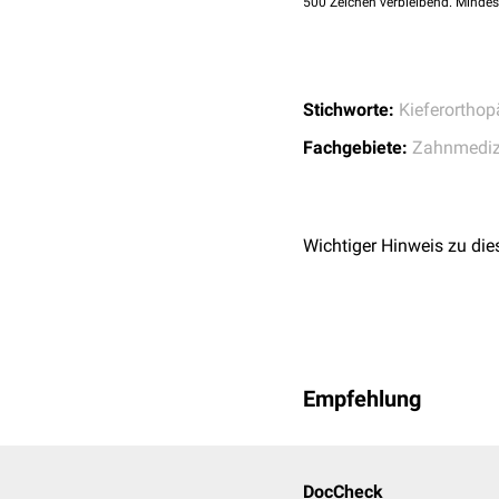
500
Zeichen verbleibend. Mindes
Stichworte:
Kieferorthop
Fachgebiete:
Zahnmediz
Wichtiger Hinweis zu die
Empfehlung
DocCheck