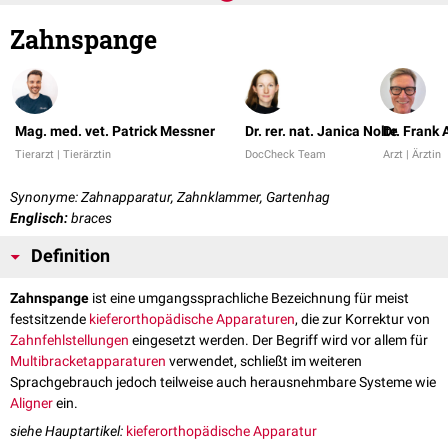
Zahnspange
Mag. med. vet. Patrick Messner
Dr. rer. nat. Janica Nolte
Dr. Frank
Tierarzt | Tierärztin
DocCheck Team
Arzt | Ärztin
Synonyme: Zahnapparatur, Zahnklammer, Gartenhag
Englisch:
braces
Definition
Zahnspange
ist eine umgangssprachliche Bezeichnung für meist
festsitzende
kieferorthopädische Apparaturen
, die zur Korrektur von
Zahnfehlstellungen
eingesetzt werden. Der Begriff wird vor allem für
Multibracketapparaturen
verwendet, schließt im weiteren
Sprachgebrauch jedoch teilweise auch herausnehmbare Systeme wie
Aligner
ein.
siehe Hauptartikel:
kieferorthopädische Apparatur