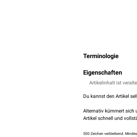
Terminologie
Die Terminologie ist unei
Eigenschaften
oft nur die Scheidezähne
zu den Frontzähnen.
Die Frontzähne weisen v
Artikelinhalt ist veralt
Winkelmerkmal
Du kannst den Artikel se
Krümmungsmerkmal
Wurzelmerkmal
Alternativ kümmert sich
Artikel schnell und vollst
500
Zeichen verbleibend. Mindes