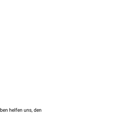
den mit den Frontzähnen
ren die Eckzähne jedoch
ben helfen uns, den