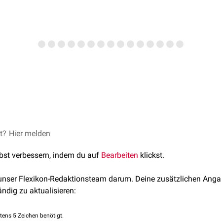
nheitlich. In der Laiensprache, aber auch unter
Zahnärzten
, wer
 gleichgesetzt. Nach strikt zahnmedizinischer
Nomenklatur
gehö
erschiedene
et?
Hier melden
Zahnmerkmale
auf:
lbst verbessern, indem du auf
Bearbeiten
klickst.
 unser Flexikon-Redaktionsteam darum. Deine zusätzlichen Anga
ändig zu aktualisieren:
tens 5 Zeichen benötigt.