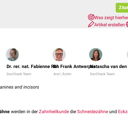
Zita
Was zeigt hierhe
Artikel erstellen
Dr. rer. nat. Fabienne Reh
Dr. Frank Antwerpes
Natascha van den 
DocCheck Team
Arzt | Ärztin
DocCheck Team
canines and incisors
zähne
werden in der
Zahnheilkunde
die
Schneidezähne
und
Eckz