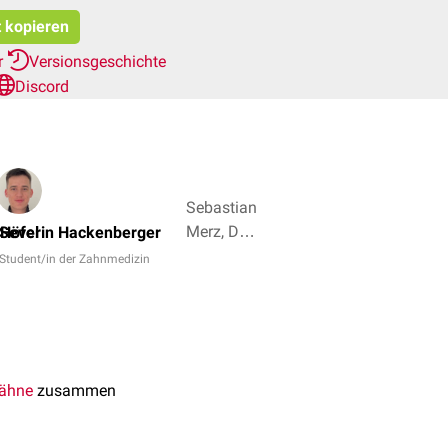
t kopieren
r
Versionsgeschichte
Discord
Sebastian
Merz, Dr.
Höfel
Severin Hackenberger
rer. nat.
Student/in der Zahnmedizin
Fabienne
Reh + 3
ähne
zusammen