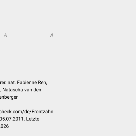
A
A
rer. nat. Fabienne Reh,
s, Natascha van den
enberger
occheck.com/de/Frontzahn
05.07.2011. Letzte
2026