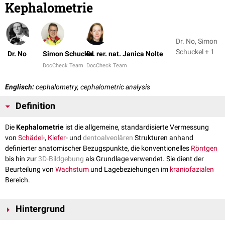
Kephalometrie
Dr. No, Simon
Schuckel + 1
Dr. No
Simon Schuckel
Dr. rer. nat. Janica Nolte
DocCheck Team
DocCheck Team
Englisch:
cephalometry, cephalometric analysis
Definition
Die
Kephalometrie
ist die allgemeine, standardisierte Vermessung
von
Schädel
-,
Kiefer
- und
dentoalveolären
Strukturen anhand
definierter anatomischer Bezugspunkte, die konventionelles
Röntgen
bis hin zur
3D-Bildgebung
als Grundlage verwendet. Sie dient der
Beurteilung von
Wachstum
und Lagebeziehungen im
kraniofazialen
Bereich.
Hintergrund