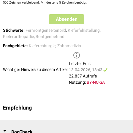
500
Zeichen verbleibend. Mindestens 5 Zeichen benötigt.
Absenden
Stichworte:
Fernröntgenseitenbild
,
Kieferfehlstellung
,
Kieferorthopädie
,
Röntgenbefund
Fachgebiete:
Kieferchirurgie
,
Zahnmedizin
Letzter Edit:
Wichtiger Hinweis zu diesem Artikel
13.04.2026, 13:43
22.837 Aufrufe
Nutzung:
BY-NC-SA
Bezugspunkte
In der Fachliteratur sind über 200 Bezugspunkte ("landmarks") sowie
über 100 kephalometrische Analysen beschrieben. Nachfolgend ist eine
Auswahl wichtiger Bezugspunkte aufgelistet:
Empfehlung
Bezugspunkt
Abkürzung
Beschreibung
Linien
Frankfurter Horizontale
(Porion–Infraorbitale)
Skelettale Bezugspunkte
DocCheck