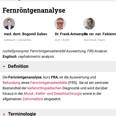
Fernröntgenanalyse
med. dent. Bogomil Sabev
Dr. Frank Antwerpes
Dr. rer. nat. Fabien
Zahnarzt | Zahnärztin
Arzt | Ärztin
DocCheck Team
rocheSynonyme: Fernröntgenseitenbild-Auswertung, FRS-Analyse
Englisch
: cephalometric analysis
Definition
Die
Fernröntgenanalyse
, kurz
FRA
, ist die Auswertung und
Befundung
eines
Fernröntgenseitenbilds
(FRS). Sie ist ein zentraler
Bestandteil der
kieferorthopädischen
Diagnostik und wird darüber
hinaus in der
Mund-, Kiefer- und Gesichtschirurgie
sowie in der
allgemeinen
Zahnmedizin
eingesetzt.
Terminologie