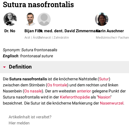
Sutura nasofrontalis
Dr. No
Bijan Fink
Dr. med. dent. David Zimmermann
Karin Auschner
Arzt | Ärztin
Zahnarzt | Zahnärztin
Medizinische/r Fachang
Synonym: Sutura frontonasalis
Englisch
: frontonasal suture
Definition
Die
Sutura nasofrontalis
ist die knöcherne Nahtstelle (
Sutur
)
zwischen dem Stirnbein (
Os frontale
) und dem rechten und linken
Nasenbein (
Os nasale
). Der am weitesten
anterior
gelegene Punkt der
Sutura nasofrontalis wird in der
Kieferorthopädie
als "
Nasion
"
bezeichnet. Die Sutur ist die knöcherne Markierung der
Nasenwurzel
.
Artikelinhalt ist veraltet?
Hier melden