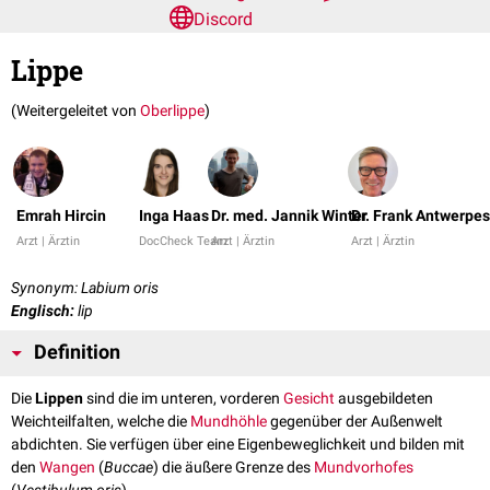
Discord
Lippe
(Weitergeleitet von
Oberlippe
)
Emrah Hircin
Inga Haas
Dr. med. Jannik Winter
Dr. Frank Antwerpes
Arzt | Ärztin
DocCheck Team
Arzt | Ärztin
Arzt | Ärztin
Synonym: Labium oris
Englisch:
lip
Definition
Die
Lippen
sind die im unteren, vorderen
Gesicht
ausgebildeten
Weichteilfalten, welche die
Mundhöhle
gegenüber der Außenwelt
abdichten. Sie verfügen über eine Eigenbeweglichkeit und bilden mit
den
Wangen
(
Buccae
) die äußere Grenze des
Mundvorhofes