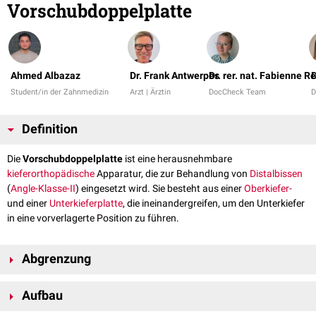
Vorschubdoppelplatte
Ahmed Albazaz
Dr. Frank Antwerpes
Dr. rer. nat. Fabienne R
D
Student/in der Zahnmedizin
Arzt | Ärztin
DocCheck Team
D
Definition
Die
Vorschubdoppelplatte
ist eine herausnehmbare
kieferorthopädische
Apparatur, die zur Behandlung von
Distalbissen
(
Angle-Klasse-II
) eingesetzt wird. Sie besteht aus einer
Oberkiefer-
und einer
Unterkieferplatte
, die ineinandergreifen, um den Unterkiefer
in eine vorverlagerte Position zu führen.
Abgrenzung
Liegt der Unterkiefer zu weit vorne, so kann eine
Rückschubdoppelplatte
Aufbau
dabei helfen, den Unterkiefer nach hinten zu verlagern.