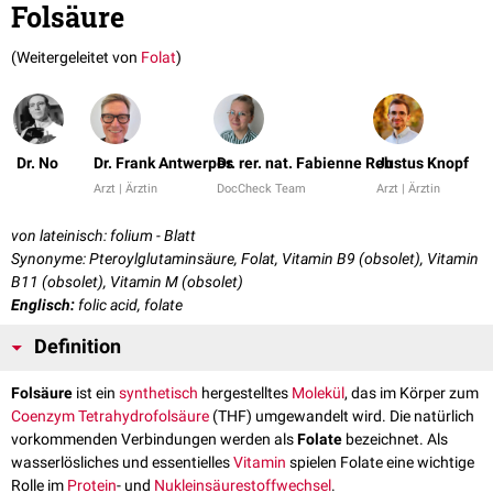
Folsäure
(Weitergeleitet von
Folat
)
Dr. No
Dr. Frank Antwerpes
Dr. rer. nat. Fabienne Reh
Justus Knopf
Arzt | Ärztin
DocCheck Team
Arzt | Ärztin
von lateinisch: folium - Blatt
Synonyme: Pteroylglutaminsäure, Folat, Vitamin B9 (obsolet), Vitamin
B11 (obsolet), Vitamin M (obsolet)
Englisch:
folic acid, folate
Definition
Folsäure
ist ein
synthetisch
hergestelltes
Molekül
, das im Körper zum
Coenzym
Tetrahydrofolsäure
(THF) umgewandelt wird. Die natürlich
vorkommenden Verbindungen werden als
Folate
bezeichnet. Als
wasserlösliches und essentielles
Vitamin
spielen Folate eine wichtige
Rolle im
Protein
- und
Nukleinsäurestoffwechsel
.