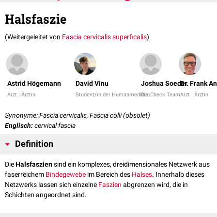
Halsfaszie
(Weitergeleitet von
Fascia cervicalis superficalis
)
Astrid Högemann
David Vinu
Joshua Soeder
Dr. Frank A
Arzt | Ärztin
Student/in der Humanmedizin
DocCheck Team
Arzt | Ärztin
Synonyme: Fascia cervicalis, Fascia colli (obsolet)
Englisch:
cervical fascia
Definition
Die
Halsfaszien
sind ein komplexes, dreidimensionales Netzwerk aus
faserreichem
Bindegewebe
im Bereich des
Halses
. Innerhalb dieses
Netzwerks lassen sich einzelne
Faszien
abgrenzen wird, die in
Schichten angeordnet sind.