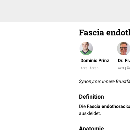
Fascia endot
Dominic Prinz
Dr. F
Arzt | Ärztin
Arzt | Ä
Synonyme: innere Brustfas
Definition
Die
Fascia endothoracic
auskleidet.
Anatomie