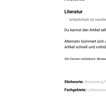
Die Fascia endothoracica
Literatur
Halsfaszie
fort, nach
kau
Artikelinhalt ist veralt
Waldeyer et al., Ana
Die Fascia endothoracica
rev. ed.), De Gruyter, 
parietalis (
Rippenfell
), m
Du kannst den Artikel se
verstärkt und wird als
Me
Der Abschnitt der Fascia
Alternativ kümmert sich
verbindet, heißt
Fascia p
Artikel schnell und vollst
Die
Arteria thoracica inte
500
Zeichen verbleibend. Mindes
Stichworte:
Brustwand
,
Fachgebiete:
Leibeswan