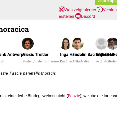
Zitat kopi
Was zeigt hierher
Versio
erstellen
Discord
horacica
rank Antwerpes
Alexis Treitler
Inga Haas
Fridolin Bachinger
Willi Groth
Maxi
rztin
Student/in der Humanmedizin
DocCheck Team
Arzt | Ärztin
Arzt | Ärztin
Studen
zie, Fascia parietalis thoracis
a
ist eine derbe Bindegewebsschicht (
Faszie
), welche die Innens