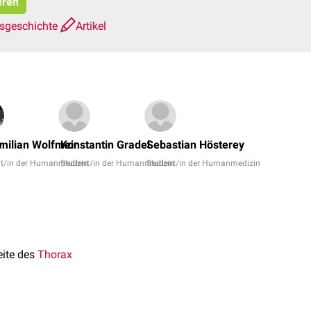
eren
nsgeschichte
Artikel
Domin
Prinz,
e
milian Wolfmeir
Konstantin Gradel
Sebastian Hösterey
Dr.
t/in der Humanmedizin
Student/in der Humanmedizin
Student/in der Humanmedizin
Frank
Antwe
+
8
eite des
Thorax