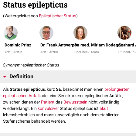
Status epilepticus
(Weitergeleitet von
Epileptischer Status
)
Dominic Prinz
Dr. Frank Antwerpes
Dr. med. Miriam Dodegge
Gerhard 
Arzt | Ärztin
Arzt | Ärztin
DocCheck Team
Student/in
Synonym: epileptischer Status
Definition
Als
Status epilepticus
, kurz
SE
, bezeichnet man einen
prolongierten
epileptischen Anfall
oder eine Serie kürzerer epileptischer Anfälle,
zwischen denen der
Patient
das
Bewusstsein
nicht vollständig
wiedererlangt. Ein
konvulsiver
Status epilepticus ist
akut
lebensbedrohlich und muss unverzüglich nach dem etablierten
Stufenschema behandelt werden.