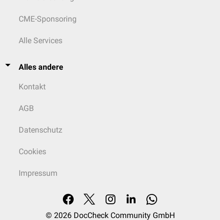
Enzephalopathien zeigen zwar auch ein Sistieren periodischer
CME-Sponsoring
Entladungen im EEG, der klinische Zustand des Patienten ändert sich
aber nicht.
Alle Services
Alles andere
Kontakt
AGB
Datenschutz
Cookies
Impressum
© 2026
DocCheck Community GmbH