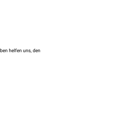
 Beatmungsschlauch
ruckschädigungen durch
 NIBP,
Pulsoxymetrie
,
ben helfen uns, den