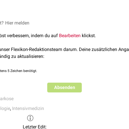
esteht.
aben per
Infusion
oder mittels Inhalationsanästhetika über den
 einer Intubationsnarkose sind eine
Luxation
der
Aryknorpel
, D
 werden.
r
subglottischer Stenose
sowie
Intubationsgranulome
.
toring
wird individuell definiert, sollte aber mindesten aus
EKG
,
d „lead time“ in der Intensivpflege
et?
Hier melden
trolle der Beatmungsparameter bestehen.
lbst verbessern, indem du auf
Bearbeiten
klickst.
 unser Flexikon-Redaktionsteam darum. Deine zusätzlichen Anga
ändig zu aktualisieren:
tens 5 Zeichen benötigt.
Absenden
arkose
logie
,
Intensivmedizin
Letzter Edit: