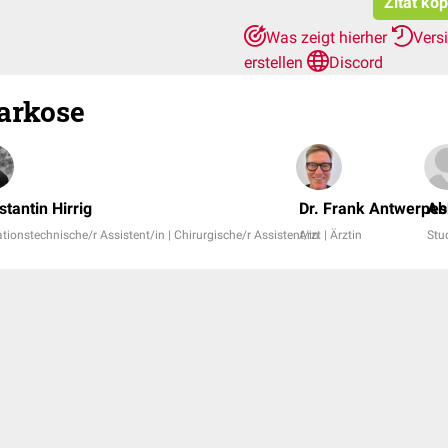
Zitat ko
Was zeigt hierher
Vers
erstellen
Discord
arkose
tantin Hirrig
Dr. Frank Antwerpes
Ab
tionstechnische/r Assistent/in | Chirurgische/r Assistent/in
Arzt | Ärztin
Stu