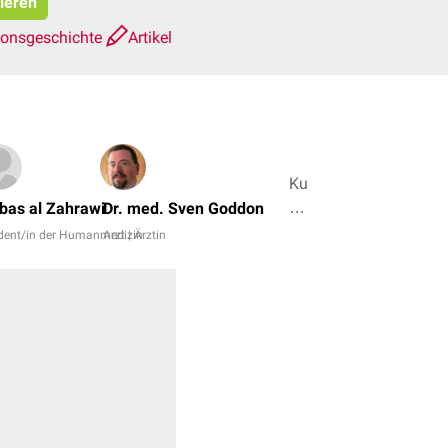
pieren
ionsgeschichte
Artikel
Kurt
Wanka,
bas al Zahrawi
Dr. med. Sven Goddon
Constantin
dent/in der Humanmedizin
Arzt | Ärztin
Hirrig
+
4