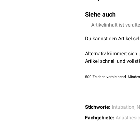
bzw. eines
Larynxtubus
b
weitere Medikamenteng
Mögliche Komplikationen
(Tubus) aufrechterhalten
Siehe auch
den Tubus mit mögliche
Das intraoperatives
Moni
FlexyEssay: Monitoring un
Artikelinhalt ist veralt
Kapnometrie
und der Kon
Du kannst den Artikel se
Alternativ kümmert sich
Artikel schnell und vollst
500
Zeichen verbleibend. Mindes
Stichworte:
Intubation
,
N
Fachgebiete:
Anästhesio