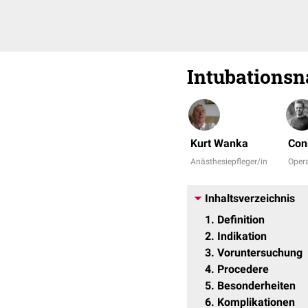
Intubationsn
Kurt Wanka
Cons
Anästhesiepfleger/in
Opera
Inhaltsverzeichnis
1
Definition
2
Indikation
3
Voruntersuchung
4
Procedere
5
Besonderheiten
6
Komplikationen