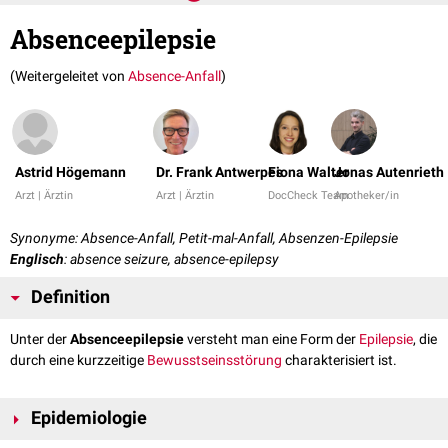
Absenceepilepsie
(Weitergeleitet von
Absence-Anfall
)
Astrid Högemann
Dr. Frank Antwerpes
Fiona Walter
Jonas Autenrieth
Arzt | Ärztin
Arzt | Ärztin
DocCheck Team
Apotheker/in
Synonyme: Absence-Anfall, Petit-mal-Anfall, Absenzen-Epilepsie
Englisch
: absence seizure, absence-epilepsy
Definition
Unter der
Absenceepilepsie
versteht man eine Form der
Epilepsie
, die
durch eine kurzzeitige
Bewusstseinsstörung
charakterisiert ist.
Epidemiologie