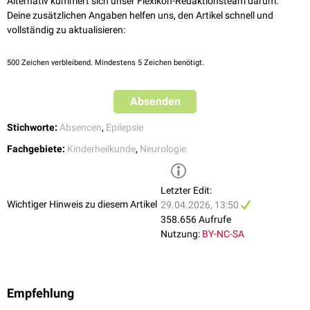
Alternativ kümmert sich unser Flexikon-Redaktionsteam darum.
bevor ein Absetzversuch eingeleitet wird.
tonisch-klonische Anfälle
hinzu, die sich als
Aufwachepilepsie
äußern.
Deine zusätzlichen Angaben helfen uns, den Artikel schnell und
vollständig zu aktualisieren:
500
Zeichen verbleibend. Mindestens 5 Zeichen benötigt.
Absenden
Stichworte:
Absencen
,
Epilepsie
Fachgebiete:
Kinderheilkunde
,
Neurologie
Letzter Edit:
Wichtiger Hinweis zu diesem Artikel
29.04.2026, 13:50
358.656 Aufrufe
Nutzung:
BY-NC-SA
Empfehlung