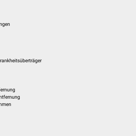
ngen
rankheitsüberträger
fernung
ntfernung
ahmen