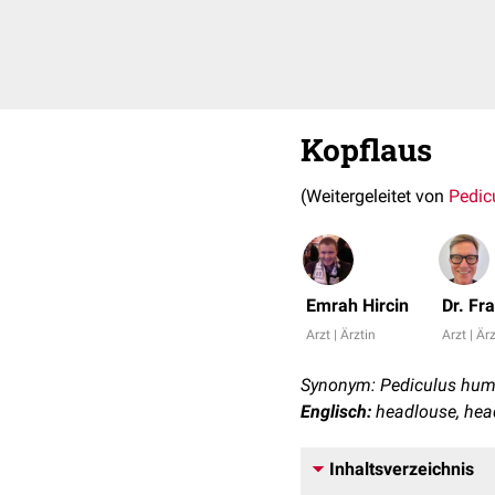
Kopflaus
(Weitergeleitet von
Pedicu
Emrah Hircin
Dr. Fr
Arzt | Ärztin
Arzt | Är
Synonym: Pediculus hum
Englisch:
headlouse, hea
Inhaltsverzeichnis