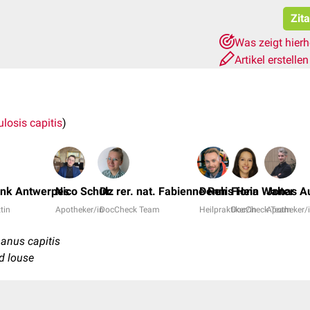
Zit
Was zeigt hier
Artikel erstelle
losis capitis
)
ank Antwerpes
Nico Schulz
Dr. rer. nat. Fabienne Reh
Dennis Hein
Fiona Walter
Jonas Au
ztin
Apotheker/in
DocCheck Team
Heilpraktiker/in
DocCheck Team
Apotheker/
anus capitis
d louse