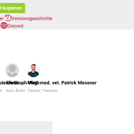
at kopieren
her
Versionsgeschichte
n
Discord
Emrah
Hircin,
tenrieth
Christoph Wirth
Mag. med. vet. Patrick Messner
Dr.
in
Arzt | Ärztin
Tierarzt | Tierärztin
Frank
Antwerpes
+
13